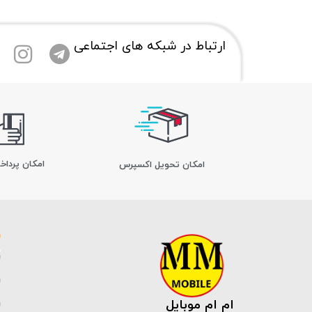
ارتباط در شبکه های اجتماعی
امکان پرداخ
اﻣﮑﺎن ﺗﺤﻮﯾﻞ اﮐﺴﭙﺮس
ام ام موبایل