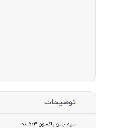
توضیحات
سیم چین یاکسون yx-503