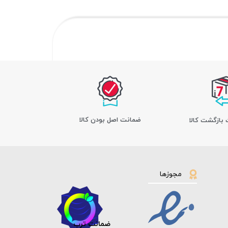
ﺿﻤﺎﻧﺖ اﺻﻞ ﺑﻮدن ﮐﺎﻟﺎ
مجوزها
ضمانت ترب