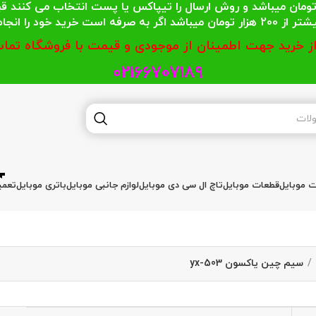
 محترمی که جمع خریدشان کمتر از 200 هزار تومان میباشد و روش ارسال را تیپاکس یا پست
گر به صرفه است خرید خود را انجام دهند.
از خرید جهت اطمینان از موجودی و قیمت با فروشگاه تماس
02166707189
ات موبایل
قطعات موبایل
تاچ ال سی دی موبایل
لوازم جانبی موبایل
باتری موبایل
تعمی
سیم چین یاکسون yx-503