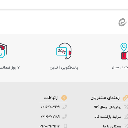
ت در محل
پاسخگویی آنلاین
7 روز ضمانت بازگشت کالا
راهنمای مشتریان
ارتباطات
روش‌های ارسال کالا
02166707179
شرایط بازگشت کالا
02166707189
همکاری با ما
09303939612