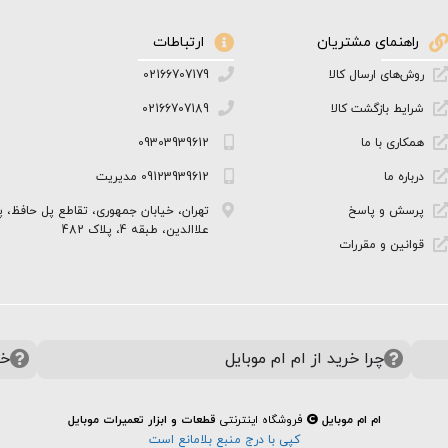
راهنمای مشتریان
ارتباطات
روش‌های ارسال کالا
02166707179
شرایط بازگشت کالا
02166707189
همکاری با ما
09303939612
درباره ما
09123939612 مدیریت
پرسش و پاسخ
تهران، خیابان جمهوری، تقاطع پل حافظ، پ
علاالدین، طبقه 4، پلاک 482
قوانین و مقررات
چرا خرید از ام ام موبایل
خر
ام ام موبایل
فروشگاه اینترنتی
قطعات و ابزار تعمیرات موبایل
کپی با درج منبع بلامانع است