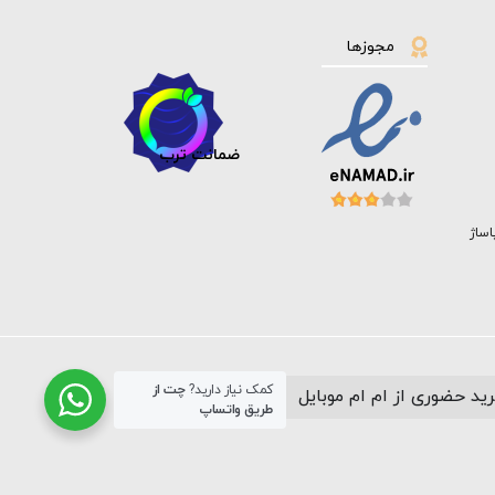
مجوزها
ضمانت ترب
اساژ
کمک نیاز دارید?
چت از
ید حضوری از ام ام موبایل
طریق واتساپ