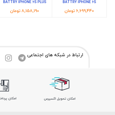
BATTRY IPHONE 6S PLUS
BATTRY IPHONE 6S
تومان
تومان
ارتباط در شبکه های اجتماعی
امکان پرداخ
اﻣﮑﺎن ﺗﺤﻮﯾﻞ اﮐﺴﭙﺮس