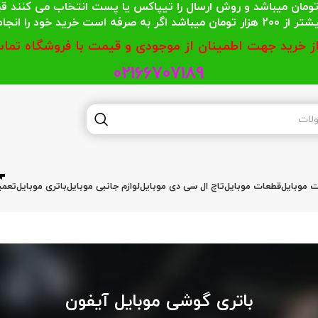
 محترمی که جمع خریدشان کمتر از 200 هزار تومان میباشد و روش ارسال را تیپاکس یا پست
گر به صرفه است خرید خود را انجام دهند.
از خرید جهت اطمینان از موجودی و قیمت با فروشگاه تماس
02166707189
ات موبایل
قطعات موبایل
تاچ ال سی دی موبایل
لوازم جانبی موبایل
باتری موبایل
تعمی
باتری گوشی موبایل آیفون