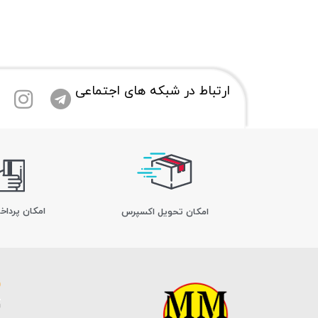
ارتباط در شبکه های اجتماعی
امکان پرداخ
اﻣﮑﺎن ﺗﺤﻮﯾﻞ اﮐﺴﭙﺮس