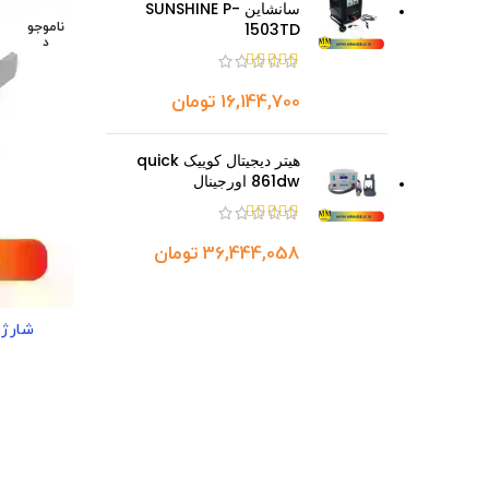
سانشاین SUNSHINE P-
1503TD
ناموجو
د
تومان
هیتر دیجیتال کوییک quick
861dw اورجینال
تومان
شارژر د