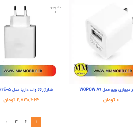
ناموجو
د
یواری وپو مدل WOPOW A9
شارژر66 وات داریا مدل DA-P66E05
تومان
تومان
→
3
2
1