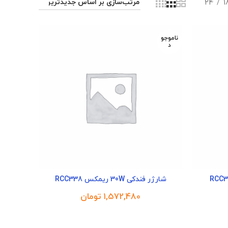
24
1
ناموجو
د
شارژر فندکی 30W ریمکس RCC338
تومان