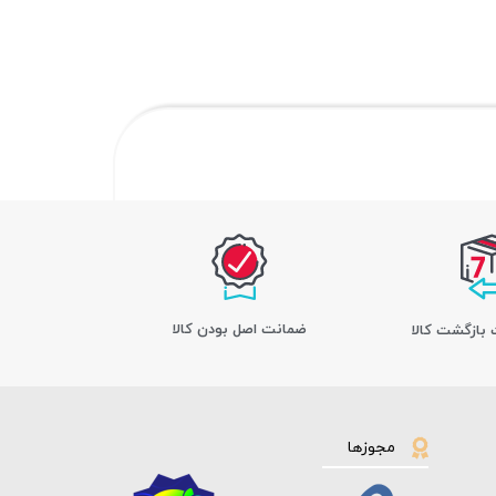
ﺿﻤﺎﻧﺖ اﺻﻞ ﺑﻮدن ﮐﺎﻟﺎ
مجوزها