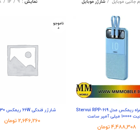
زم جانبی موبایل
شارژر موبایل
نمایش
9
12
8
ناموجو
د
شارژر همراه ریمکس مدل Stervui RPP-619
شارژر فندکی 66W ریمکس RCC330
میلی‌ آمپر ساعت
تومان
تومان