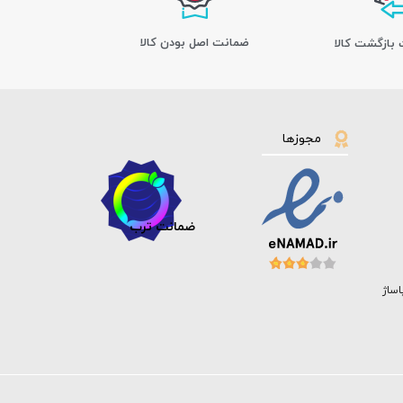
ﺿﻤﺎﻧﺖ اﺻﻞ ﺑﻮدن ﮐﺎﻟﺎ
مجوزها
ضمانت ترب
اساژ