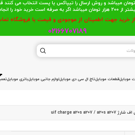
 محترمی که جمع خریدشان کمتر از 200 هزار تومان میباشد و روش ارسال را تیپاکس یا پست
گر به صرفه است خرید خود را انجام دهند.
از خرید جهت اطمینان از موجودی و قیمت با فروشگاه تماس
02166707189
ات موبایل
قطعات موبایل
تاچ ال سی دی موبایل
لوازم جانبی موبایل
باتری موبایل
تعمی
uif charge a20s a207 / a20s a20