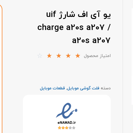
یو آی اف شارژ uif
charge a20s a207 /
a20s a207
☆
☆
☆
☆
☆
امتیاز محصول
دسته
فلت گوشی موبایل
,
قطعات موبایل