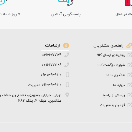
ت در محل
پاسخگویی آنلاین
7 روز ضمانت بازگشت کالا
راهنمای مشتریان
ارتباطات
روش‌های ارسال کالا
02166707179
شرایط بازگشت کالا
02166707189
همکاری با ما
09303939612
درباره ما
09123939612 مدیریت
پرسش و پاسخ
تهران، خیابان جمهوری، تقاطع پل حافظ، پ
علاالدین، طبقه 4، پلاک 482
قوانین و مقررات