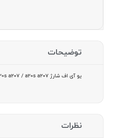
توضیحات
یو آی اف شارژ uif charge a20s a207 / a20s a207
نظرات