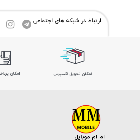
ارتباط در شبکه های اجتماعی
امکان پرداخ
اﻣﮑﺎن ﺗﺤﻮﯾﻞ اﮐﺴﭙﺮس
ام ام موبایل