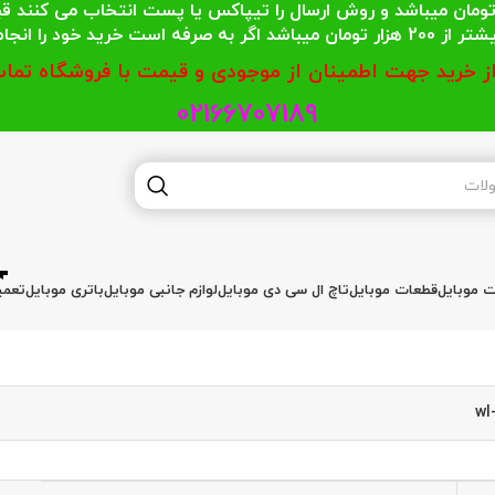
 محترمی که جمع خریدشان کمتر از 200 هزار تومان میباشد و روش ارسال را تیپاکس یا پست
گر به صرفه است خرید خود را انجام دهند.
از خرید جهت اطمینان از موجودی و قیمت با فروشگاه تماس
02166707189
ات موبایل
قطعات موبایل
تاچ ال سی دی موبایل
لوازم جانبی موبایل
باتری موبایل
تعمی