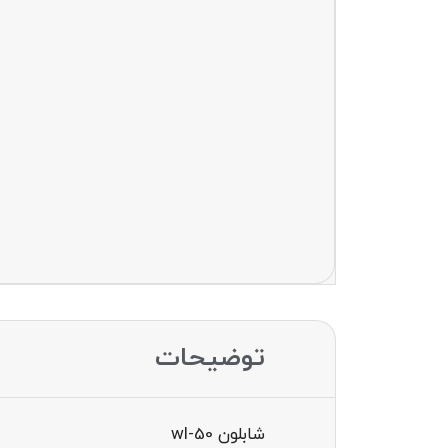
توضیحات
شابلون wl-50