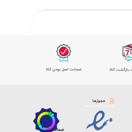
ﺿﻤﺎﻧﺖ اﺻﻞ ﺑﻮدن ﮐﺎﻟﺎ
مجوزها
ضمانت ترب