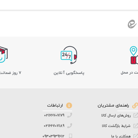
ت در محل
پاسخگویی آنلاین
7 روز ضمانت بازگشت کالا
راهنمای مشتریان
ارتباطات
روش‌های ارسال کالا
02166707179
شرایط بازگشت کالا
02166707189
همکاری با ما
09303939612