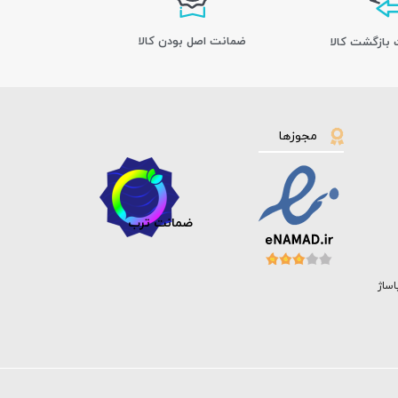
ﺿﻤﺎﻧﺖ اﺻﻞ ﺑﻮدن ﮐﺎﻟﺎ
مجوزها
ضمانت ترب
اساژ