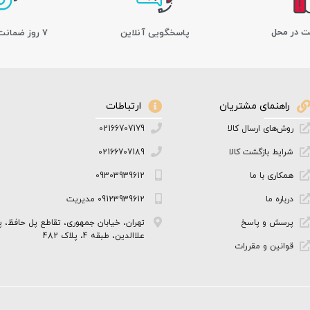
ت در محل
پاسخگویی آنلاین
7 روز ضمانت بازگشت کالا
راهنمای مشتریان
ارتباطات
روش‌های ارسال کالا
02166707179
شرایط بازگشت کالا
02166707189
همکاری با ما
09303939612
درباره ما
09123939612 مدیریت
پرسش و پاسخ
تهران، خیابان جمهوری، تقاطع پل حافظ، پ
علاالدین، طبقه 4، پلاک 482
قوانین و مقررات