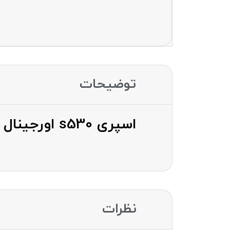
توضیحات
اسپری s530 اورجینال
نظرات