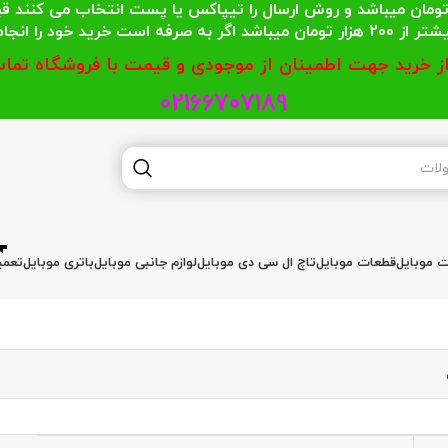
 محترمی که جمع خریدشان کمتر از 200 هزار تومان میباشد و روش ارسال را تیپاکس یا پست
گر به صرفه است خرید خود را انجام دهند.
از خرید جهت اطمینان از موجودی و قیمت با فروشگاه تماس
02166707189
ات موبایل
قطعات موبایل
تاچ ال سی دی موبایل
لوازم جانبی موبایل
باتری موبایل
تعمی