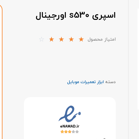
اسپری s530 اورجینال
☆
☆
☆
☆
☆
امتیاز محصول
دسته
ابزار تعمیرات موبایل