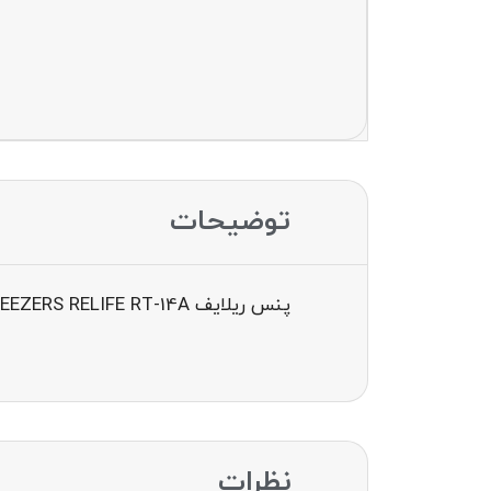
توضیحات
پنس ریلایف TWEEZERS RELIFE RT-14A
نظرات