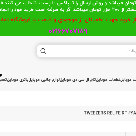
 محترمی که جمع خریدشان کمتر از 200 هزار تومان میباشد و روش ارسال را تیپاکس یا پست
گر به صرفه است خرید خود را انجام دهند.
از خرید جهت اطمینان از موجودی و قیمت با فروشگاه تماس
02166707189
ات موبایل
قطعات موبایل
تاچ ال سی دی موبایل
لوازم جانبی موبایل
باتری موبایل
تعمی