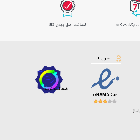
ﺿﻤﺎﻧﺖ اﺻﻞ ﺑﻮدن ﮐﺎﻟﺎ
مجوزها
ضمانت ترب
اساژ