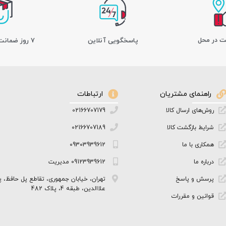
ت در محل
پاسخگویی آنلاین
7 روز ضمانت بازگشت کالا
راهنمای مشتریان
ارتباطات
روش‌های ارسال کالا
02166707179
شرایط بازگشت کالا
02166707189
همکاری با ما
09303939612
درباره ما
09123939612 مدیریت
پرسش و پاسخ
تهران، خیابان جمهوری، تقاطع پل حافظ، پ
علاالدین، طبقه 4، پلاک 482
قوانین و مقررات