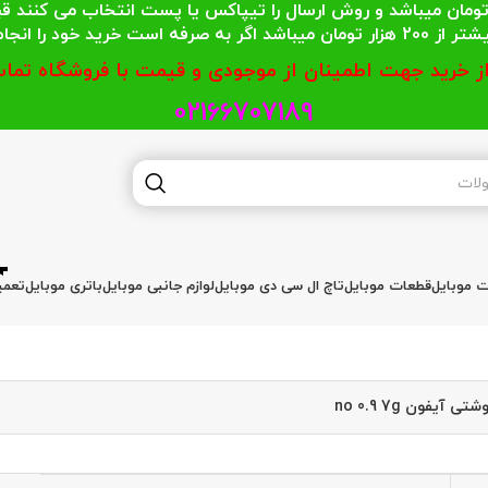
 محترمی که جمع خریدشان کمتر از 200 هزار تومان میباشد و روش ارسال را تیپاکس یا پست
گر به صرفه است خرید خود را انجام دهند.
از خرید جهت اطمینان از موجودی و قیمت با فروشگاه تماس
02166707189
ات موبایل
قطعات موبایل
تاچ ال سی دی موبایل
لوازم جانبی موبایل
باتری موبایل
تعمی
ی آیفون no 0.9 7g