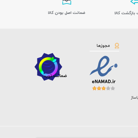
ﺿﻤﺎﻧﺖ اﺻﻞ ﺑﻮدن ﮐﺎﻟﺎ
مجوزها
ضمانت ترب
اساژ