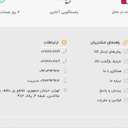
ت در محل
پاسخگویی آنلاین
7 روز ضمانت بازگشت کالا
راهنمای مشتریان
ارتباطات
روش‌های ارسال کالا
02166707179
شرایط بازگشت کالا
02166707189
همکاری با ما
09303939612
درباره ما
09123939612 مدیریت
پرسش و پاسخ
تهران، خیابان جمهوری، تقاطع پل حافظ، پ
علاالدین، طبقه 4، پلاک 482
قوانین و مقررات