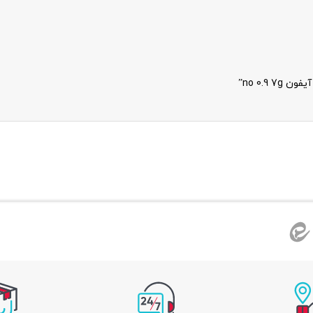
no 0.9”