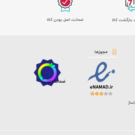
ﺿﻤﺎﻧﺖ اﺻﻞ ﺑﻮدن ﮐﺎﻟﺎ
مجوزها
ضمانت ترب
اساژ