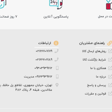
ت در محل
پاسخگویی آنلاین
7 روز ضمانت بازگشت کالا
راهنمای مشتریان
ارتباطات
روش‌های ارسال کالا
02166707179
شرایط بازگشت کالا
02166707189
همکاری با ما
09303939612
درباره ما
09123939612 مدیریت
پرسش و پاسخ
تهران، خیابان جمهوری، تقاطع پل حافظ، پ
علاالدین، طبقه 4، پلاک 482
قوانین و مقررات