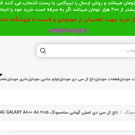
 محترمی که جمع خریدشان کمتر از 200 هزار تومان میباشد و روش ارسال را تیپاکس یا پست
گر به صرفه است خرید خود را انجام دهند.
از خرید جهت اطمینان از موجودی و قیمت با فروشگاه تماس
02166707189
ات موبایل
قطعات موبایل
تاچ ال سی دی موبایل
لوازم جانبی موبایل
باتری موبایل
تعمی
مسونگ
تاچ ال سی دی اصلی گوشی سامسونگ LCD SAMSUNG GALAXY A800 A8 2015