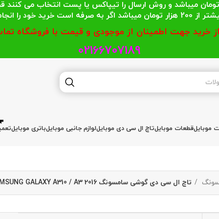
 محترمی که جمع خریدشان کمتر از 200 هزار تومان میباشد و روش ارسال را تیپاکس یا پست
گر به صرفه است خرید خود را انجام دهند.
از خرید جهت اطمینان از موجودی و قیمت با فروشگاه تماس
02166707189
ات موبایل
قطعات موبایل
تاچ ال سی دی موبایل
لوازم جانبی موبایل
باتری موبایل
تعمی
مسونگ
تاچ ال سی دی گوشی سامسونگ LCD SAMSUNG GALAXY A310 / A3 2016