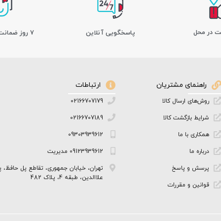
ت در محل
پاسخگویی آنلاین
7 روز ضمانت بازگشت کالا
راهنمای مشتریان
ارتباطات
روش‌های ارسال کالا
02166707179
شرایط بازگشت کالا
02166707189
همکاری با ما
09303939612
درباره ما
09123939612 مدیریت
پرسش و پاسخ
تهران، خیابان جمهوری، تقاطع پل حافظ، پ
علاالدین، طبقه 4، پلاک 482
قوانین و مقررات