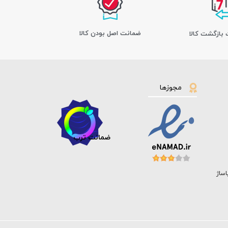
ﺿﻤﺎﻧﺖ اﺻﻞ ﺑﻮدن ﮐﺎﻟﺎ
مجوزها
ضمانت ترب
اساژ