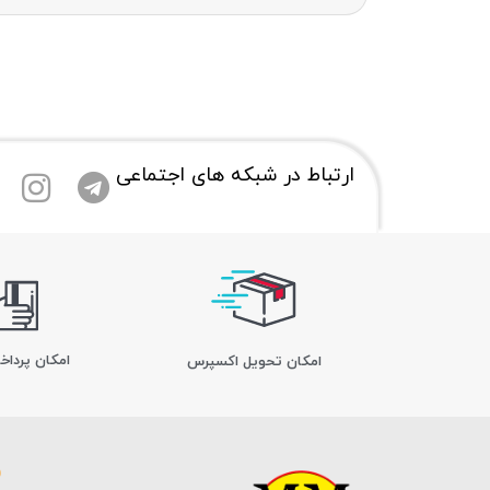
ارتباط در شبکه های اجتماعی
امکان پرداخ
اﻣﮑﺎن ﺗﺤﻮﯾﻞ اﮐﺴﭙﺮس