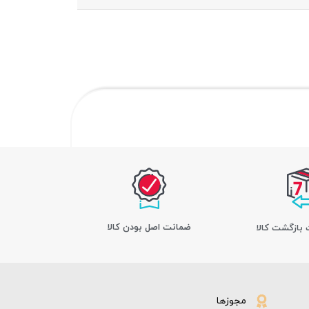
ﺿﻤﺎﻧﺖ اﺻﻞ ﺑﻮدن ﮐﺎﻟﺎ
مجوزها