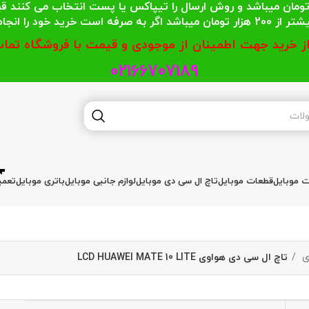
 محترمی که جمع خریدشان کمتر از 200 هزار تومان میباشد و روش ارسال را تیپاکس یا پست
گر به صرفه است خرید خود را انجام دهند.
از خرید جهت اطمینان از موجودی و قیمت با فروشگاه تماس
02166707189
ات موبایل
قطعات موبایل
تاچ ال سی دی موبایل
لوازم جانبی موبایل
باتری موبایل
تعمی
ی
تاچ ال سی دی هواوی LCD HUAWEI MATE 10 LITE