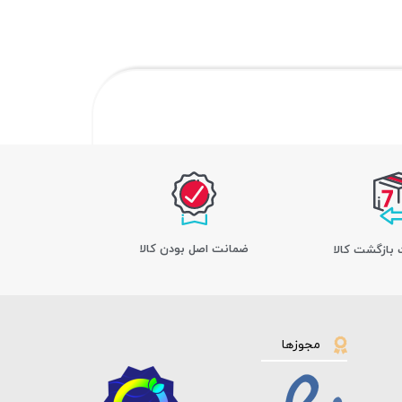
ﺿﻤﺎﻧﺖ اﺻﻞ ﺑﻮدن ﮐﺎﻟﺎ
مجوزها