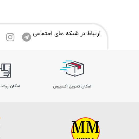
ارتباط در شبکه های اجتماعی
امکان پرداخ
اﻣﮑﺎن ﺗﺤﻮﯾﻞ اﮐﺴﭙﺮس