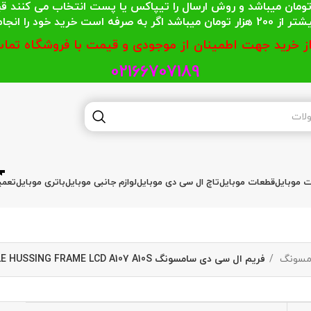
 محترمی که جمع خریدشان کمتر از 200 هزار تومان میباشد و روش ارسال را تیپاکس یا پست
گر به صرفه است خرید خود را انجام دهند.
از خرید جهت اطمینان از موجودی و قیمت با فروشگاه تماس
02166707189
ات موبایل
قطعات موبایل
تاچ ال سی دی موبایل
لوازم جانبی موبایل
باتری موبایل
تعمی
مسونگ
فریم ال سی دی سامسونگ MIDDLE HUSSING FRAME LCD A107 A10S