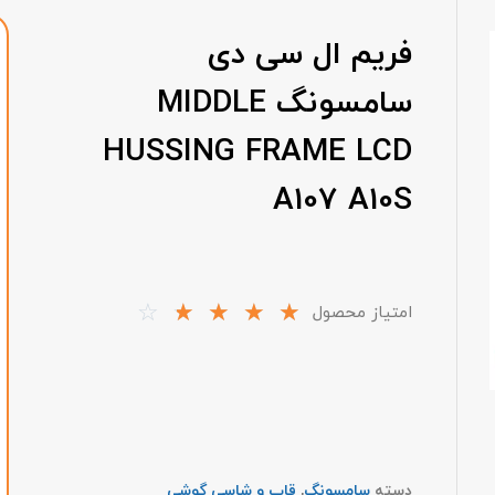
فریم ال سی دی
سامسونگ MIDDLE
HUSSING FRAME LCD
A107 A10S
☆
☆
☆
☆
☆
امتیاز محصول
دسته
سامسونگ
,
قاب و شاسی گوشی