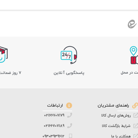
ت در محل
پاسخگویی آنلاین
7 روز ضمانت بازگشت کالا
راهنمای مشتریان
ارتباطات
روش‌های ارسال کالا
02166707179
شرایط بازگشت کالا
02166707189
همکاری با ما
09303939612