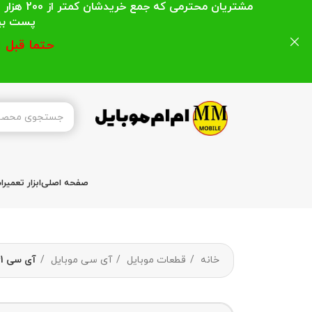
مشتریان
پست بیشتر از 200 هزار تومان میباشد ا
حتما قبل 
صفحه اصلی
ابزار تعمیر
خانه
قطعات موبایل
آی سی موبایل
آی سی ic power d2041