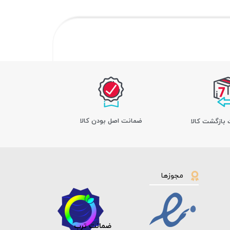
ﺿﻤﺎﻧﺖ اﺻﻞ ﺑﻮدن ﮐﺎﻟﺎ
مجوزها
ضمانت ترب