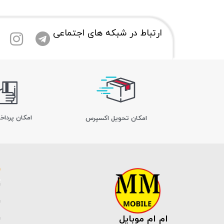
ارتباط در شبکه های اجتماعی
امکان پرداخ
اﻣﮑﺎن ﺗﺤﻮﯾﻞ اﮐﺴﭙﺮس
ام ام موبایل