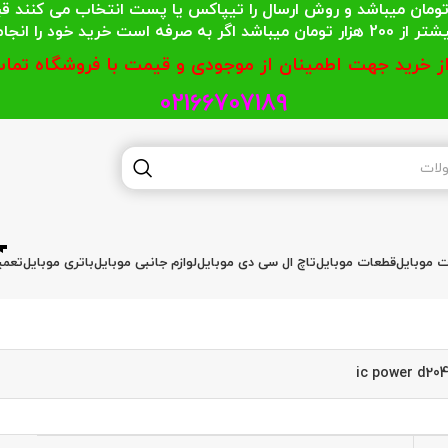
 محترمی که جمع خریدشان کمتر از 200 هزار تومان میباشد و روش ارسال را تیپاکس یا پست
گر به صرفه است خرید خود را انجام دهند.
از خرید جهت اطمینان از موجودی و قیمت با فروشگاه تماس
02166707189
ات موبایل
قطعات موبایل
تاچ ال سی دی موبایل
لوازم جانبی موبایل
باتری موبایل
تعمی