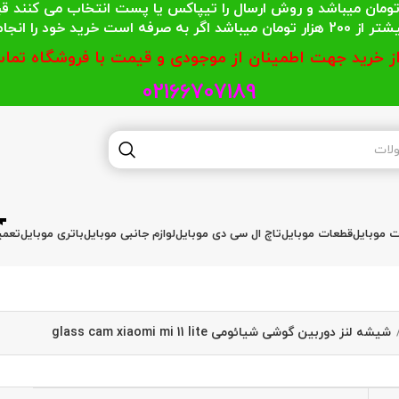
 محترمی که جمع خریدشان کمتر از 200 هزار تومان میباشد و روش ارسال را تیپاکس یا پست
گر به صرفه است خرید خود را انجام دهند.
از خرید جهت اطمینان از موجودی و قیمت با فروشگاه تماس
02166707189
ات موبایل
قطعات موبایل
تاچ ال سی دی موبایل
لوازم جانبی موبایل
باتری موبایل
تعمی
شیشه لنز دوربین گوشی شیائومی glass cam xiaomi mi 11 lite