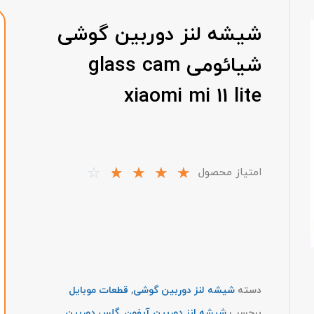
شیشه لنز دوربین گوشی
شیائومی glass cam
xiaomi mi 11 lite
☆
☆
☆
☆
☆
امتیاز محصول
دسته
شیشه لنز دوربین گوشی
,
قطعات موبایل
برچسب
شیشه لنز دوربین آیفون
,
گلس دوربین