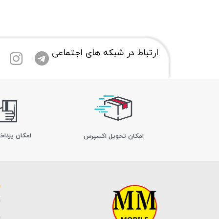
ارتباط در شبکه های اجتماعی
امکان پرداخ
اﻣﮑﺎن ﺗﺤﻮﯾﻞ اﮐﺴﭙﺮس