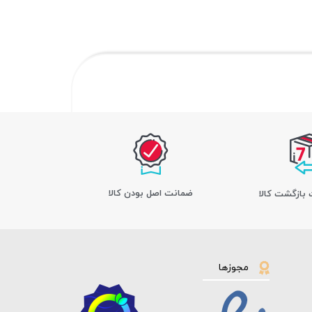
ﺿﻤﺎﻧﺖ اﺻﻞ ﺑﻮدن ﮐﺎﻟﺎ
مجوزها