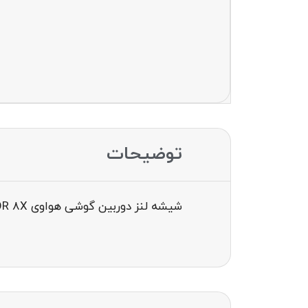
توضیحات
شیشه لنز دوربین گوشی هواوی GLASS CAM HUAWEI HONOR 8X