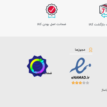
ﺿﻤﺎﻧﺖ اﺻﻞ ﺑﻮدن ﮐﺎﻟﺎ
مجوزها
ضمانت ترب
اساژ