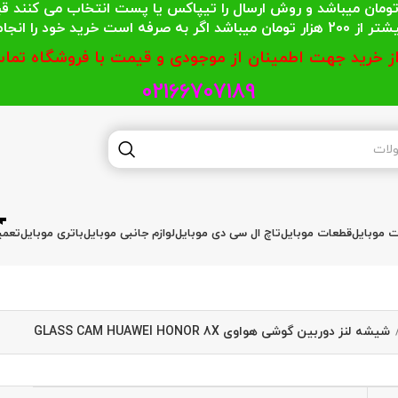
 محترمی که جمع خریدشان کمتر از 200 هزار تومان میباشد و روش ارسال را تیپاکس یا پست
گر به صرفه است خرید خود را انجام دهند.
از خرید جهت اطمینان از موجودی و قیمت با فروشگاه تماس
02166707189
ات موبایل
قطعات موبایل
تاچ ال سی دی موبایل
لوازم جانبی موبایل
باتری موبایل
تعمی
شیشه لنز دوربین گوشی هواوی GLASS CAM HUAWEI HONOR 8X