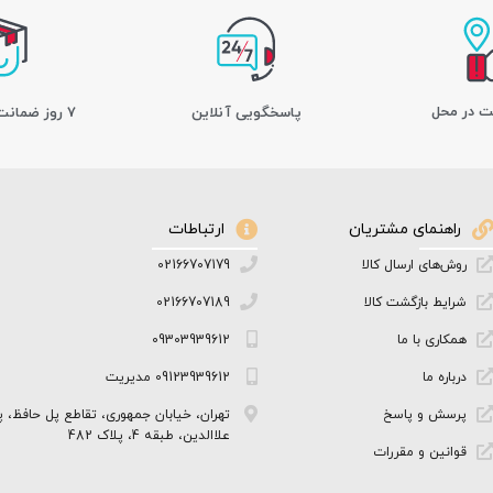
ت در محل
پاسخگویی آنلاین
7 روز ضمانت بازگشت کالا
راهنمای مشتریان
ارتباطات
روش‌های ارسال کالا
02166707179
شرایط بازگشت کالا
02166707189
همکاری با ما
09303939612
درباره ما
09123939612 مدیریت
پرسش و پاسخ
تهران، خیابان جمهوری، تقاطع پل حافظ، پ
علاالدین، طبقه 4، پلاک 482
قوانین و مقررات