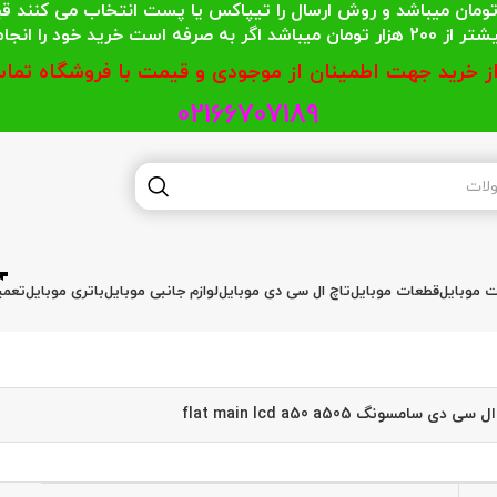
 محترمی که جمع خریدشان کمتر از 200 هزار تومان میباشد و روش ارسال را تیپاکس یا پست
گر به صرفه است خرید خود را انجام دهند.
از خرید جهت اطمینان از موجودی و قیمت با فروشگاه تماس
02166707189
ات موبایل
قطعات موبایل
تاچ ال سی دی موبایل
لوازم جانبی موبایل
باتری موبایل
تعمی
ی دی سامسونگ flat main lcd a50 a505