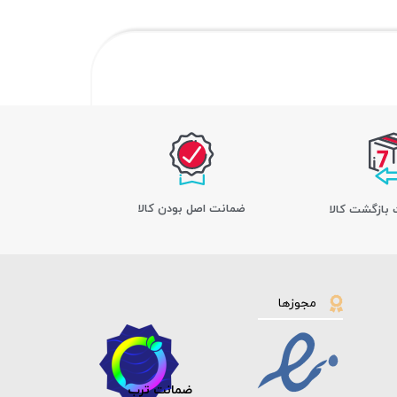
ﺿﻤﺎﻧﺖ اﺻﻞ ﺑﻮدن ﮐﺎﻟﺎ
مجوزها
ضمانت ترب