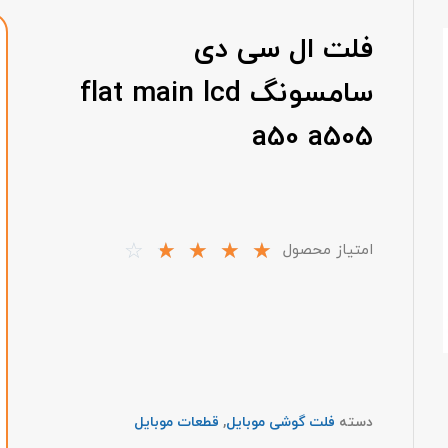
فلت ال سی دی
سامسونگ flat main lcd
a50 a505
☆
☆
☆
☆
☆
امتیاز محصول
دسته
فلت گوشی موبایل
,
قطعات موبایل