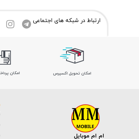
ارتباط در شبکه های اجتماعی
امکان پرداخ
اﻣﮑﺎن ﺗﺤﻮﯾﻞ اﮐﺴﭙﺮس
ام ام موبایل