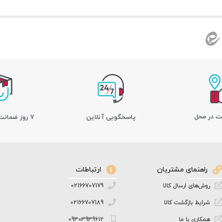
ت در محل
پاسخگویی آنلاین
7 روز ضمانت بازگشت کالا
راهنمای مشتریان
ارتباطات
روش‌های ارسال کالا
02166707179
شرایط بازگشت کالا
02166707189
همکاری با ما
09303939612