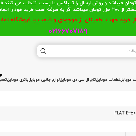
 محترمی که جمع خریدشان کمتر از 200 هزار تومان میباشد و روش ارسال را تیپاکس یا پست
گر به صرفه است خرید خود را انجام دهند.
از خرید جهت اطمینان از موجودی و قیمت با فروشگاه تماس
02166707189
ات موبایل
قطعات موبایل
تاچ ال سی دی موبایل
لوازم جانبی موبایل
باتری موبایل
تعمی