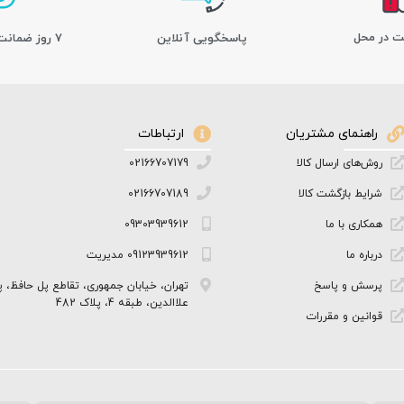
ت در محل
پاسخگویی آنلاین
7 روز ضمانت بازگشت کالا
راهنمای مشتریان
ارتباطات
روش‌های ارسال کالا
02166707179
شرایط بازگشت کالا
02166707189
همکاری با ما
09303939612
درباره ما
09123939612 مدیریت
پرسش و پاسخ
تهران، خیابان جمهوری، تقاطع پل حافظ، پ
علاالدین، طبقه 4، پلاک 482
قوانین و مقررات