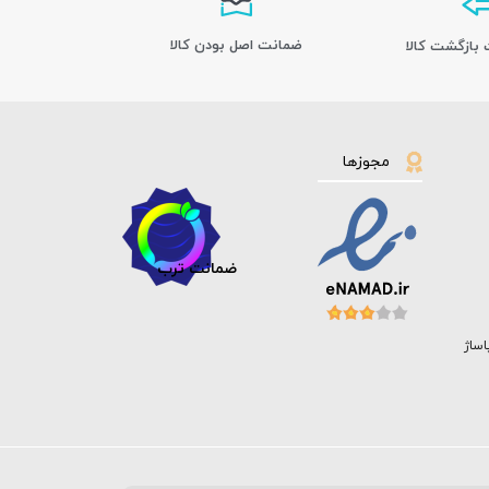
ﺿﻤﺎﻧﺖ اﺻﻞ ﺑﻮدن ﮐﺎﻟﺎ
مجوزها
ضمانت ترب
اساژ