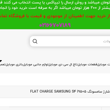
 محترمی که جمع خریدشان کمتر از 200 هزار تومان میباشد و روش ارسال را تیپاکس یا پست
گر به صرفه است خرید خود را انجام دهند.
از خرید جهت اطمینان از موجودی و قیمت با فروشگاه تماس
02166707189
ات موبایل
قطعات موبایل
تاچ ال سی دی موبایل
لوازم جانبی موبایل
باتری موبایل
تعمی
مسونگ FLAT CHARGE SAMSUNG S4 I9505