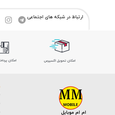
ارتباط در شبکه های اجتماعی
امکان پرداخ
اﻣﮑﺎن ﺗﺤﻮﯾﻞ اﮐﺴﭙﺮس
ام ام موبایل