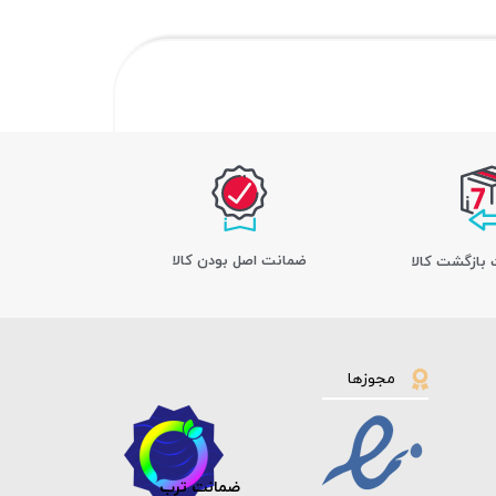
ﺿﻤﺎﻧﺖ اﺻﻞ ﺑﻮدن ﮐﺎﻟﺎ
مجوزها
ضمانت ترب