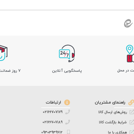
ت در محل
پاسخگویی آنلاین
7 روز ضمانت بازگشت کالا
راهنمای مشتریان
ارتباطات
روش‌های ارسال کالا
02166707179
شرایط بازگشت کالا
02166707189
همکاری با ما
09303939612