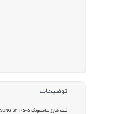
توضیحات
فلت شارژ سامسونگ FLAT CHARGE SAMSUNG S4 I9505