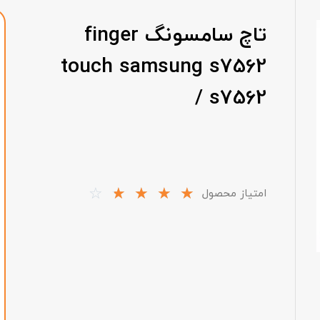
تاچ سامسونگ finger
touch samsung s7562
/ s7562
☆
☆
☆
☆
☆
امتیاز محصول