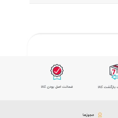
ﺿﻤﺎﻧﺖ اﺻﻞ ﺑﻮدن ﮐﺎﻟﺎ
مجوزها