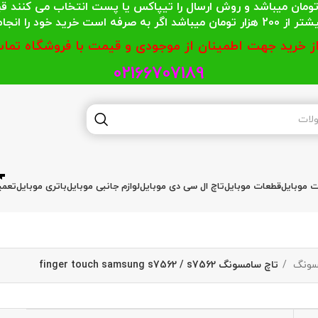
 محترمی که جمع خریدشان کمتر از 200 هزار تومان میباشد و روش ارسال را تیپاکس یا پست
گر به صرفه است خرید خود را انجام دهند.
از خرید جهت اطمینان از موجودی و قیمت با فروشگاه تماس
02166707189
ات موبایل
قطعات موبایل
تاچ ال سی دی موبایل
لوازم جانبی موبایل
باتری موبایل
تعمی
مسونگ
تاچ سامسونگ finger touch samsung s7562 / s7562