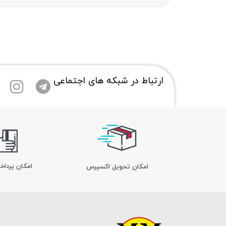
ارتباط در شبکه های اجتماعی
امکان پرداخ
اﻣﮑﺎن ﺗﺤﻮﯾﻞ اﮐﺴﭙﺮس