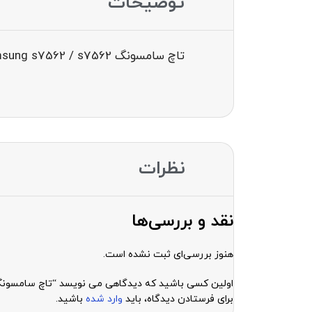
توضیحات
تاچ سامسونگ finger touch samsung s7562 / s7562
نظرات
نقد و بررسی‌ها
هنوز بررسی‌ای ثبت نشده است.
اولین کسی باشید که دیدگاهی می نویسد “تاچ سامسونگ nger touch samsung s7562 / s7562
برای فرستادن دیدگاه، باید
وارد شده
باشید.