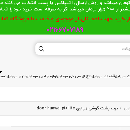
 محترمی که جمع خریدشان کمتر از 200 هزار تومان میباشد و روش ارسال را تیپاکس یا پست
گر به صرفه است خرید خود را انجام دهند.
از خرید جهت اطمینان از موجودی و قیمت با فروشگاه تماس
02166707189
ات موبایل
قطعات موبایل
تاچ ال سی دی موبایل
لوازم جانبی موبایل
باتری موبایل
تعمی
وی
درب پشت گوشی هواوی door huawei p10 lite