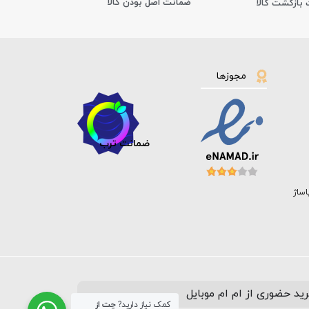
ﺿﻤﺎﻧﺖ اﺻﻞ ﺑﻮدن ﮐﺎﻟﺎ
مجوزها
ضمانت ترب
اساژ
ید حضوری از ام ام موبایل
کمک نیاز دارید?
چت از