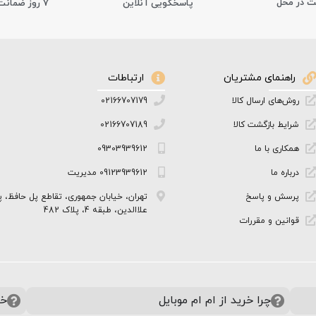
ت در محل
پاسخگویی آنلاین
7 روز ضمانت بازگشت کالا
راهنمای مشتریان
ارتباطات
روش‌های ارسال کالا
02166707179
شرایط بازگشت کالا
02166707189
همکاری با ما
09303939612
درباره ما
09123939612 مدیریت
پرسش و پاسخ
تهران، خیابان جمهوری، تقاطع پل حافظ، پ
علاالدین، طبقه 4، پلاک 482
قوانین و مقررات
چرا خرید از ام ام موبایل
خر