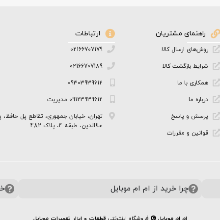
راهنمای مشتریان
ارتباطات
روش‌های ارسال کالا
02166707179
شرایط بازگشت کالا
02166707189
همکاری با ما
09303939612
درباره ما
09123939612 مدیریت
پرسش و پاسخ
تهران، خیابان جمهوری، تقاطع پل حافظ، پ
علاالدین، طبقه 4، پلاک 482
قوانین و مقررات
چرا خرید از ام ام موبایل
خر
ام ام موبایل
فروشگاه اینترنتی
قطعات و ابزار تعمیرات موبایل