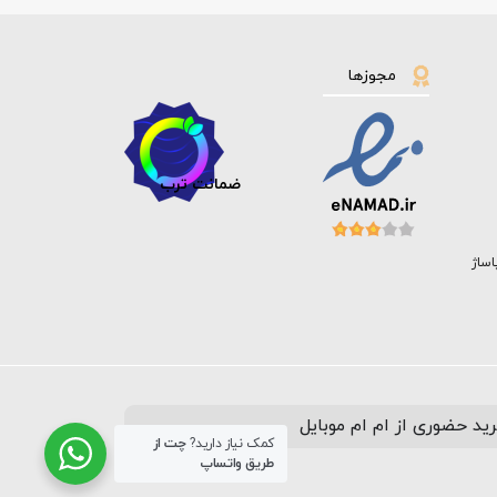
مجوزها
ضمانت ترب
اساژ
ید حضوری از ام ام موبایل
کمک نیاز دارید?
چت از
طریق واتساپ