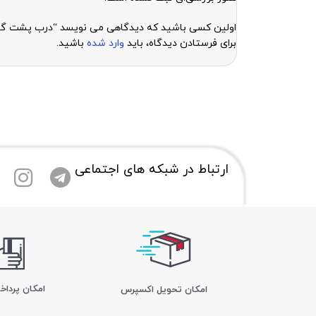
اولین کسی باشید که دیدگاهی می نویسد “درب پشت گوشی هواوی WEI HONOR 6
برای فرستادن دیدگاه، باید
وارد شده
باشید.
ارتباط در شبکه های اجتماعی
امکان پرداخ
اﻣﮑﺎن ﺗﺤﻮﯾﻞ اﮐﺴﭙﺮس