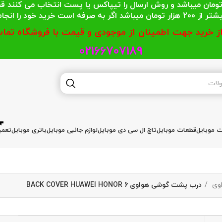
 محترمی که جمع خریدشان کمتر از 200 هزار تومان میباشد و روش ارسال را تیپاکس یا پست
گر به صرفه است خرید خود را انجام دهند.
از خرید جهت اطمینان از موجودی و قیمت با فروشگاه تماس
02166707189
ات موبایل
قطعات موبایل
تاچ ال سی دی موبایل
لوازم جانبی موبایل
باتری موبایل
تعمی
وی
درب پشت گوشی هواوی BACK COVER HUAWEI HONOR 6