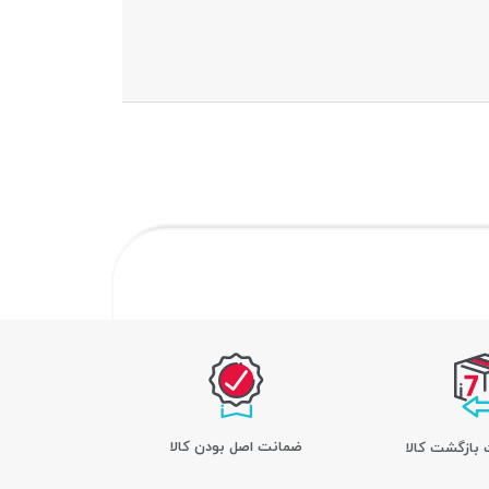
ﺿﻤﺎﻧﺖ اﺻﻞ ﺑﻮدن ﮐﺎﻟﺎ