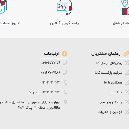
ت در محل
پاسخگویی آنلاین
7 روز ضمانت بازگشت کالا
راهنمای مشتریان
ارتباطات
روش‌های ارسال کالا
02166707179
شرایط بازگشت کالا
02166707189
همکاری با ما
09303939612
درباره ما
09123939612 مدیریت
پرسش و پاسخ
تهران، خیابان جمهوری، تقاطع پل حافظ، پ
علاالدین، طبقه 4، پلاک 482
قوانین و مقررات