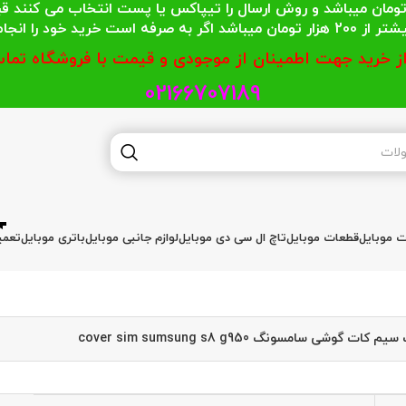
 محترمی که جمع خریدشان کمتر از 200 هزار تومان میباشد و روش ارسال را تیپاکس یا پست
گر به صرفه است خرید خود را انجام دهند.
از خرید جهت اطمینان از موجودی و قیمت با فروشگاه تماس
02166707189
ات موبایل
قطعات موبایل
تاچ ال سی دی موبایل
لوازم جانبی موبایل
باتری موبایل
تعمی
کات گوشی سامسونگ cover sim sumsung s8 g950