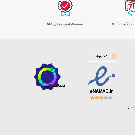
ﺿﻤﺎﻧﺖ اﺻﻞ ﺑﻮدن ﮐﺎﻟﺎ
مجوزها
ضمانت ترب
اساژ