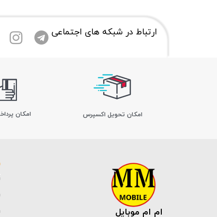
ارتباط در شبکه های اجتماعی
امکان پرداخ
اﻣﮑﺎن ﺗﺤﻮﯾﻞ اﮐﺴﭙﺮس
ام ام موبایل