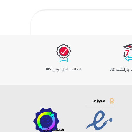
ﺿﻤﺎﻧﺖ اﺻﻞ ﺑﻮدن ﮐﺎﻟﺎ
مجوزها
ضمانت ترب