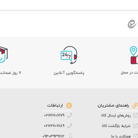
ت در محل
پاسخگویی آنلاین
7 روز ضمانت بازگشت کالا
راهنمای مشتریان
ارتباطات
روش‌های ارسال کالا
02166707179
شرایط بازگشت کالا
02166707189
همکاری با ما
09303939612