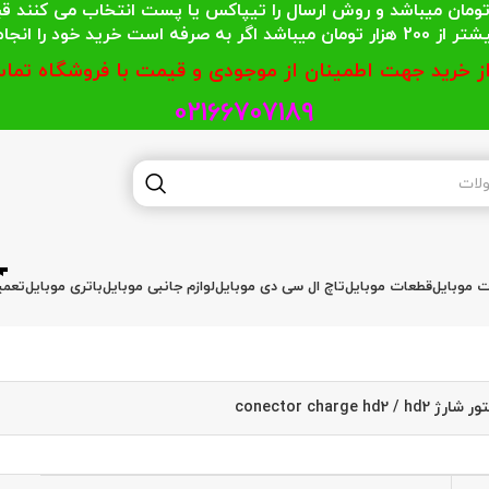
 محترمی که جمع خریدشان کمتر از 200 هزار تومان میباشد و روش ارسال را تیپاکس یا پست
گر به صرفه است خرید خود را انجام دهند.
از خرید جهت اطمینان از موجودی و قیمت با فروشگاه تماس
02166707189
ات موبایل
قطعات موبایل
تاچ ال سی دی موبایل
لوازم جانبی موبایل
باتری موبایل
تعمی
 conector charge hd2 / hd2