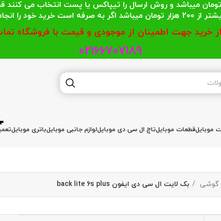
 محترمی که جمع خریدشان کمتر از 200 هزار تومان میباشد و روش ارسال را تیپاکس یا پست
گر به صرفه است خرید خود را انجام دهند.
از خرید جهت اطمینان از موجودی و قیمت با فروشگاه تماس
02166707189
ات موبایل
قطعات موبایل
تاچ ال سی دی موبایل
لوازم جانبی موبایل
باتری موبایل
تعمی
ی گوشی
بک لایت ال سی دی ایفون back lite 6s plus