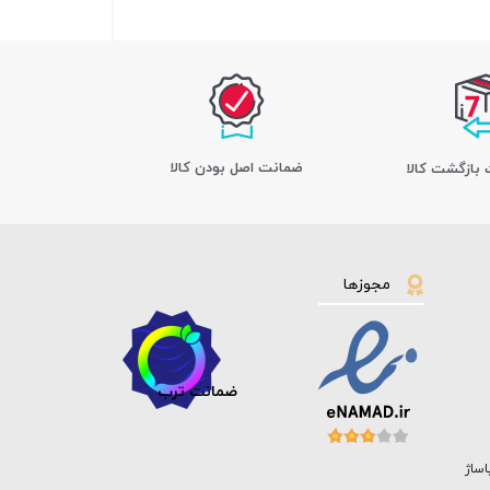
ﺿﻤﺎﻧﺖ اﺻﻞ ﺑﻮدن ﮐﺎﻟﺎ
مجوزها
ضمانت ترب
اساژ