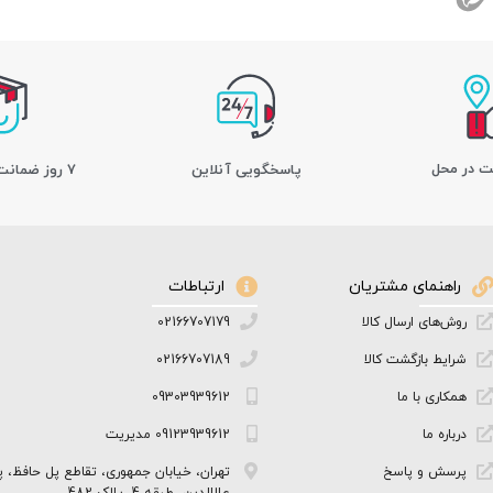
ت در محل
پاسخگویی آنلاین
7 روز ضمانت بازگشت کالا
راهنمای مشتریان
ارتباطات
روش‌های ارسال کالا
02166707179
شرایط بازگشت کالا
02166707189
همکاری با ما
09303939612
درباره ما
09123939612 مدیریت
پرسش و پاسخ
تهران، خیابان جمهوری، تقاطع پل حافظ، پ
علاالدین، طبقه 4، پلاک 482