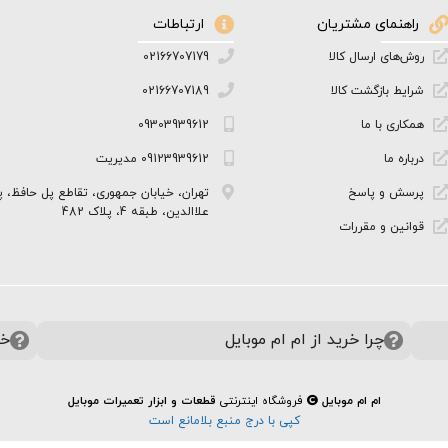
راهنمای مشتریان
ارتباطات
روش‌های ارسال کالا
02166707179
شرایط بازگشت کالا
02166707189
همکاری با ما
09303939612
درباره ما
09123939612 مدیریت
پرسش و پاسخ
تهران، خیابان جمهوری، تقاطع پل حافظ، پ
علاالدین، طبقه 4، پلاک 482
قوانین و مقررات
چرا خرید از ام ام موبایل
خر
ام ام موبایل
فروشگاه اینترنتی
قطعات و ابزار تعمیرات موبایل
کپی با درج منبع بلامانع است