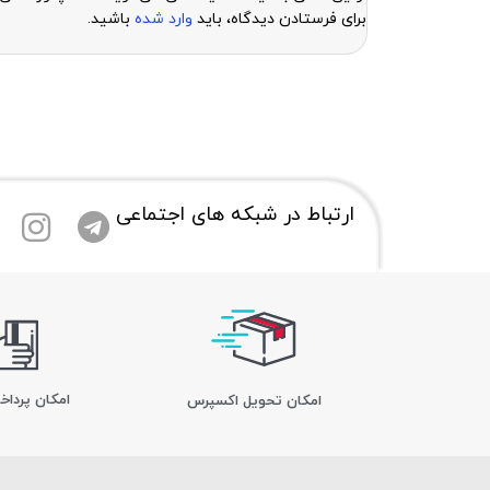
برای فرستادن دیدگاه، باید
وارد شده
باشید.
ارتباط در شبکه های اجتماعی
امکان پرداخ
اﻣﮑﺎن ﺗﺤﻮﯾﻞ اﮐﺴﭙﺮس