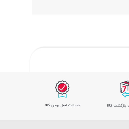
ﺿﻤﺎﻧﺖ اﺻﻞ ﺑﻮدن ﮐﺎﻟﺎ