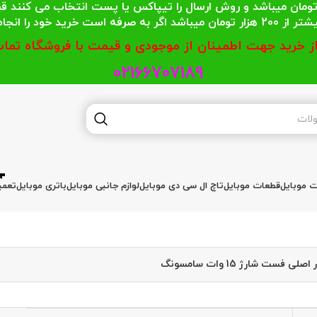
 محترمی که جمع خریدشان کمتر از 200 هزار تومان میباشد و روش ارسال را تیپاکس یا پست
گر به صرفه است خرید خود را انجام دهند.
از خرید جهت اطمینان از موجودی و قیمت با فروشگاه تماس
02166707189
ات موبایل
قطعات موبایل
تاچ ال سی دی موبایل
لوازم جانبی موبایل
باتری موبایل
تعمی
صلی فست شارژ 15 وات سامسونگ