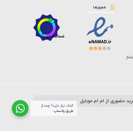
مجوزها
ضمانت ترب
اساژ
ید حضوری از ام ام موبایل
کمک نیاز دارید?
چت از
طریق واتساپ