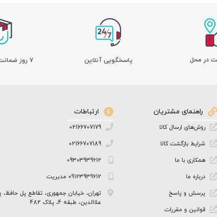
ت در محل
پاسخگویی آنلاین
7 روز ضمانت بازگشت کالا
راهنمای مشتریان
ارتباطات
روش‌های ارسال کالا
02166707179
شرایط بازگشت کالا
02166707189
همکاری با ما
09303939612
درباره ما
09123939612 مدیریت
پرسش و پاسخ
تهران، خیابان جمهوری، تقاطع پل حافظ، پ
علاالدین، طبقه 4، پلاک 482
قوانین و مقررات