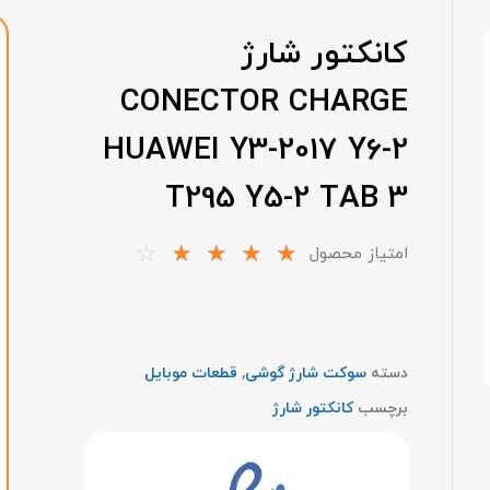
کانکتور شارژ
CONECTOR CHARGE
HUAWEI Y3-2017 Y6-2
T295 Y5-2 TAB 3
☆
☆
☆
☆
☆
امتیاز محصول
دسته
سوکت شارژ گوشی
,
قطعات موبایل
برچسب
کانکتور شارژ