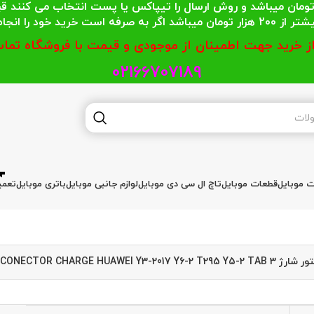
 محترمی که جمع خریدشان کمتر از 200 هزار تومان میباشد و روش ارسال را تیپاکس یا پست
گر به صرفه است خرید خود را انجام دهند.
از خرید جهت اطمینان از موجودی و قیمت با فروشگاه تماس
02166707189
ات موبایل
قطعات موبایل
تاچ ال سی دی موبایل
لوازم جانبی موبایل
باتری موبایل
تعمی
CONECTOR CHARGE HUAWEI Y3-2017 Y6-2 T295 Y5-