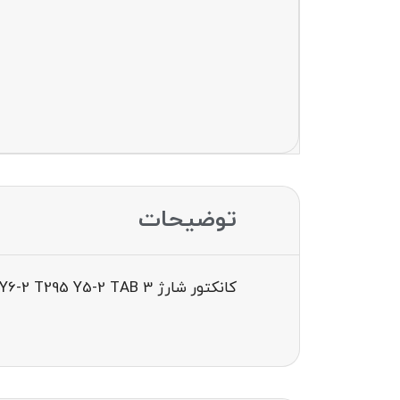
توضیحات
کانکتور شارژ CONECTOR CHARGE HUAWEI Y3-2017 Y6-2 T295 Y5-2 TAB 3