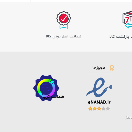
ﺿﻤﺎﻧﺖ اﺻﻞ ﺑﻮدن ﮐﺎﻟﺎ
مجوزها
ضمانت ترب
اساژ