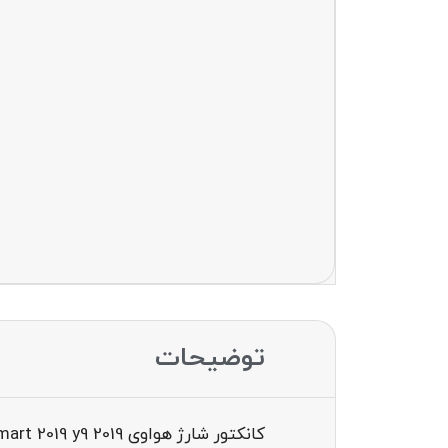
توضیحات
کانکتور شارژ هواوی conector charge huawei y7 prime 7x 8x p smart 2019 y9 2019