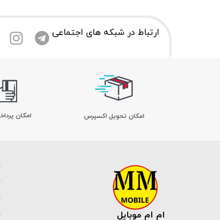
ارتباط در شبکه های اجتماعی
امکان پرداخ
اﻣﮑﺎن ﺗﺤﻮﯾﻞ اﮐﺴﭙﺮس
ام ام موبایل