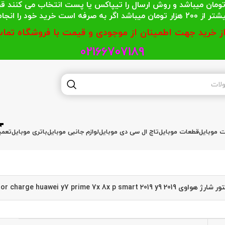
 محترمی که جمع خریدشان کمتر از 200 هزار تومان میباشد و روش ارسال را تیپاکس یا پست
گر به صرفه است خرید خود را انجام دهند.
از خرید جهت اطمینان از موجودی و قیمت با فروشگاه تماس
02166707189
ات موبایل
قطعات موبایل
تاچ ال سی دی موبایل
لوازم جانبی موبایل
باتری موبایل
تعمی
وی conector charge huawei y7 prime 7x 8x p smart 2019 y9 2019