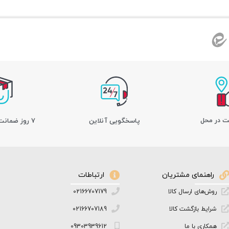
ت در محل
پاسخگویی آنلاین
7 روز ضمانت بازگشت کالا
راهنمای مشتریان
ارتباطات
روش‌های ارسال کالا
02166707179
شرایط بازگشت کالا
02166707189
همکاری با ما
09303939612