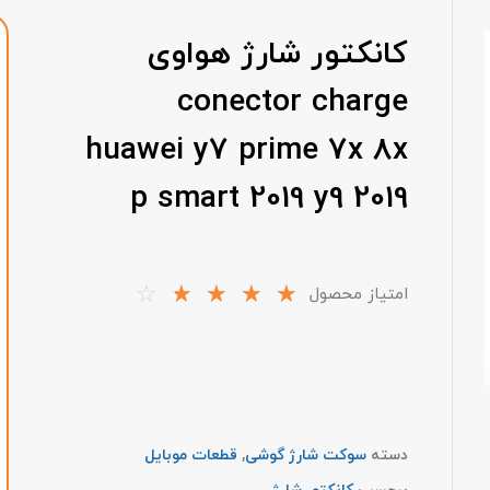
کانکتور شارژ هواوی
conector charge
huawei y7 prime 7x 8x
p smart 2019 y9 2019
☆
☆
☆
☆
☆
امتیاز محصول
دسته
سوکت شارژ گوشی
,
قطعات موبایل