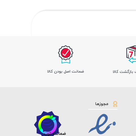
ﺿﻤﺎﻧﺖ اﺻﻞ ﺑﻮدن ﮐﺎﻟﺎ
مجوزها
ضمانت ترب