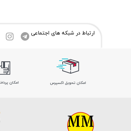
ارتباط در شبکه های اجتماعی
امکان پرداخ
اﻣﮑﺎن ﺗﺤﻮﯾﻞ اﮐﺴﭙﺮس