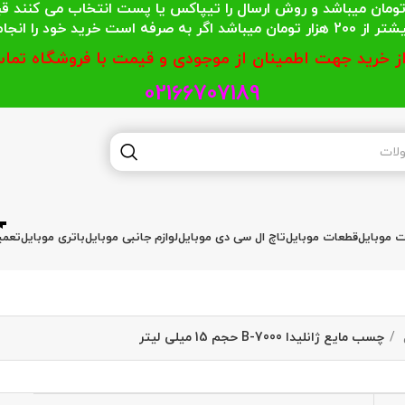
 محترمی که جمع خریدشان کمتر از 200 هزار تومان میباشد و روش ارسال را تیپاکس یا پست
گر به صرفه است خرید خود را انجام دهند.
از خرید جهت اطمینان از موجودی و قیمت با فروشگاه تماس
02166707189
ات موبایل
قطعات موبایل
تاچ ال سی دی موبایل
لوازم جانبی موبایل
باتری موبایل
تعمی
چسب مایع ژانلیدا B-7000 حجم 15 میلی لیتر