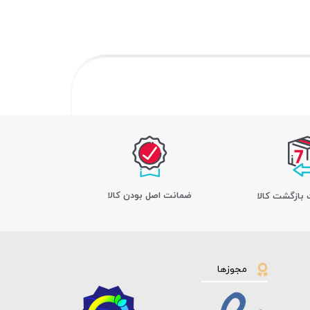
ﺿﻤﺎﻧﺖ اﺻﻞ ﺑﻮدن ﮐﺎﻟﺎ
مجوزها