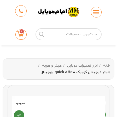
حتما قبل از خرید جهت اطمینان از موجودی و
قیمت با فروشگاه تماس بگیرید.
02166707189
0
خانه
ابزار تعمیرات موبایل
هیتر و هویه
هیتر دیجیتال کوییک quick 861dw اورجینال
ناموجود
ناموجود
تازه
تازه