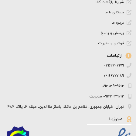
شرایط بازگشت کالا
همکاری با ما
درباره ما
پرسش و پاسخ
قوانین و مقررات
ارتباطات
02166707179
02166707189
09303939612
09123939612 مدیریت
تهران، خیابان جمهوری، تقاطع پل حافظ، پاساژ علاالدین، طبقه 4، پلاک 482
مجوزها