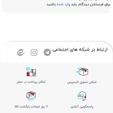
برای فرستادن دیدگاه، باید
وارد شده
باشید.
ارتباط در شبکه های اجتماعی
امکان پرداخت در محل
اﻣﮑﺎن ﺗﺤﻮﯾﻞ اﮐﺴﭙﺮس
پاسخگویی آنلاین
7 روز ضمانت بازگشت کالا