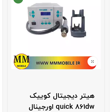
بزرگنمایی تصویر
هیتر دیجیتال کوییک
quick 861dw اورجینال