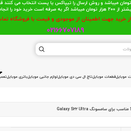
 محترمی که جمع خریدشان کمتر از 200 هزار تومان میباشد و روش ارسال را تیپاکس یا پست
گر به صرفه است خرید خود را انجام دهند.
از خرید جهت اطمینان از موجودی و قیمت با فروشگاه تماس
02166707189
ات موبایل
قطعات موبایل
تاچ ال سی دی موبایل
لوازم جانبی موبایل
باتری موبایل
تعمی