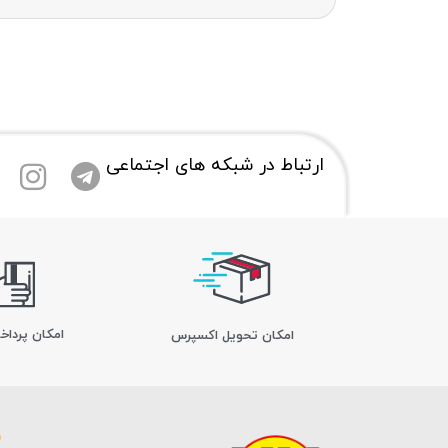
ارتباط در شبکه های اجتماعی
امکان پرداخ
اﻣﮑﺎن ﺗﺤﻮﯾﻞ اﮐﺴﭙﺮس