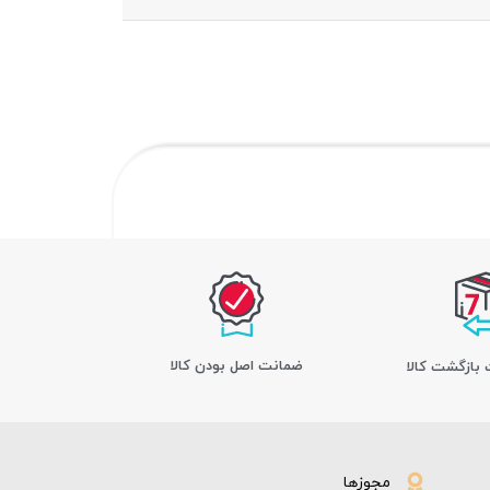
ﺿﻤﺎﻧﺖ اﺻﻞ ﺑﻮدن ﮐﺎﻟﺎ
مجوزها