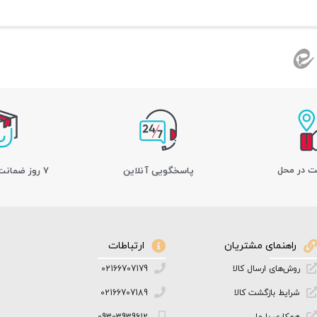
ت در محل
پاسخگویی آنلاین
7 روز ضمانت بازگشت کالا
راهنمای مشتریان
ارتباطات
روش‌های ارسال کالا
02166707179
شرایط بازگشت کالا
02166707189
همکاری با ما
09303939612