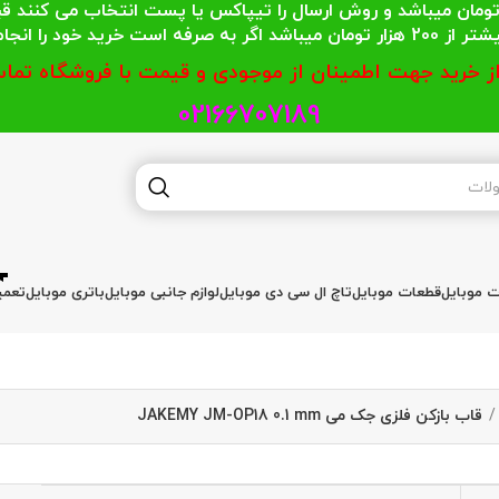
 محترمی که جمع خریدشان کمتر از 200 هزار تومان میباشد و روش ارسال را تیپاکس یا پست
گر به صرفه است خرید خود را انجام دهند.
از خرید جهت اطمینان از موجودی و قیمت با فروشگاه تماس
02166707189
ات موبایل
قطعات موبایل
تاچ ال سی دی موبایل
لوازم جانبی موبایل
باتری موبایل
تعمی
قاب بازکن فلزی جک می JAKEMY JM-OP18 0.1 mm