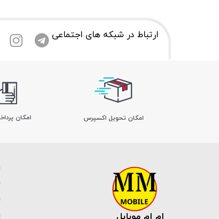
ارتباط در شبکه های اجتماعی
امکان پرداخ
اﻣﮑﺎن ﺗﺤﻮﯾﻞ اﮐﺴﭙﺮس
ام ام موبایل