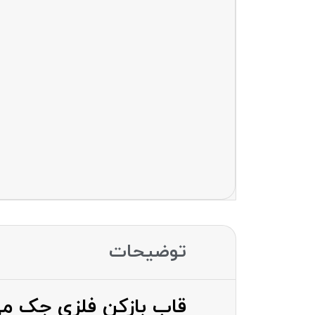
توضیحات
قاب بازکن فلزی جک می MY JM-OP18 0.1 mm