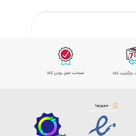
ﺿﻤﺎﻧﺖ اﺻﻞ ﺑﻮدن ﮐﺎﻟﺎ
مجوزها
ضمانت ترب