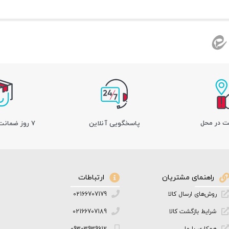
ت در محل
پاسخگویی آنلاین
7 روز ضمانت بازگشت کالا
راهنمای مشتریان
ارتباطات
روش‌های ارسال کالا
02166707179
شرایط بازگشت کالا
02166707189
همکاری با ما
09303939612