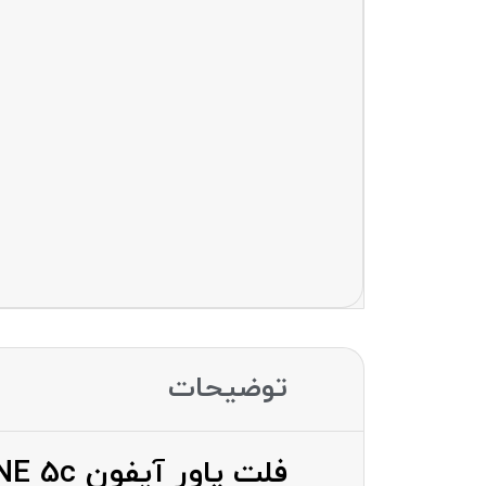
توضیحات
فلت پاور آیفون FLAT POWER IPHONE 5c