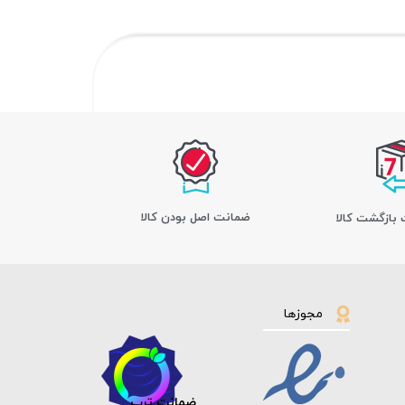
ﺿﻤﺎﻧﺖ اﺻﻞ ﺑﻮدن ﮐﺎﻟﺎ
مجوزها
ضمانت ترب