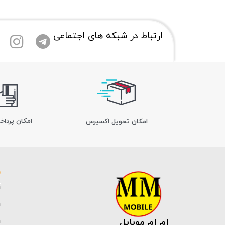
ارتباط در شبکه های اجتماعی
امکان پرداخ
اﻣﮑﺎن ﺗﺤﻮﯾﻞ اﮐﺴﭙﺮس
ام ام موبایل