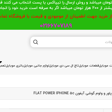
 محترمی که جمع خریدشان کمتر از 200 هزار تومان میباشد و روش ارسال را تیپاکس یا پست
گر به صرفه است خرید خود را انجام دهند.
از خرید جهت اطمینان از موجودی و قیمت با فروشگاه تماس
02166707189
ات موبایل
قطعات موبایل
تاچ ال سی دی موبایل
لوازم جانبی موبایل
باتری موبایل
تعمی
 و ولوم گوشی آیفون FLAT POWER IPHONE 5c