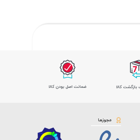
ﺿﻤﺎﻧﺖ اﺻﻞ ﺑﻮدن ﮐﺎﻟﺎ
مجوزها