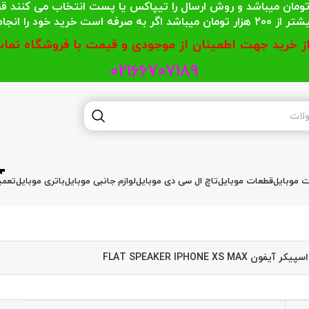
 محترمی که جمع خریدشان کمتر از 200 هزار تومان میباشد و روش ارسال را تیپاکس یا پست
گر به صرفه است خرید خود را انجام دهند.
از خرید جهت اطمینان از موجودی و قیمت با فروشگاه تماس
02166707189
ات موبایل
قطعات موبایل
تاچ ال سی دی موبایل
لوازم جانبی موبایل
باتری موبایل
تعمی
آیفون FLAT SPEAKER IPHONE XS MAX