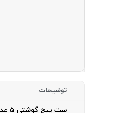
توضیحات
ست پیچ گوشتی 5 عددی ریلایف RELIFE RL-728A