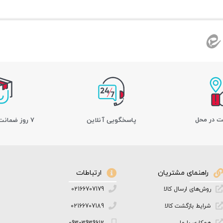
ت در محل
پاسخگویی آنلاین
7 روز ضمانت بازگشت کالا
راهنمای مشتریان
ارتباطات
روش‌های ارسال کالا
02166707179
شرایط بازگشت کالا
02166707189
همکاری با ما
09303939612