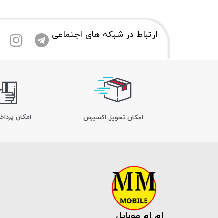
ارتباط در شبکه های اجتماعی
امکان پرداخ
اﻣﮑﺎن ﺗﺤﻮﯾﻞ اﮐﺴﭙﺮس
ام ام موبایل