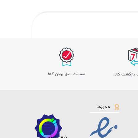
ﺿﻤﺎﻧﺖ اﺻﻞ ﺑﻮدن ﮐﺎﻟﺎ
مجوزها
ضمانت ترب