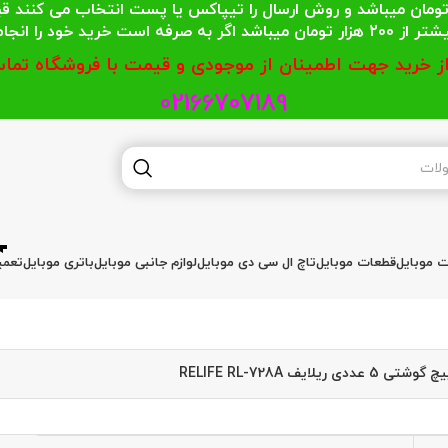
 محترمی که جمع خریدشان کمتر از 200 هزار تومان میباشد و روش ارسال را تیپاکس یا پست
گر به صرفه است خرید خود را انجام دهند.
از خرید جهت اطمینان از موجودی و قیمت با فروشگاه تماس
02166707189
ات موبایل
قطعات موبایل
تاچ ال سی دی موبایل
لوازم جانبی موبایل
باتری موبایل
تعمی
 عددی ریلایف RELIFE RL-728A