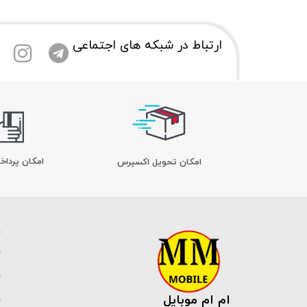
ارتباط در شبکه های اجتماعی
امکان پرداخ
اﻣﮑﺎن ﺗﺤﻮﯾﻞ اﮐﺴﭙﺮس
ام ام موبایل