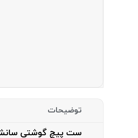
توضیحات
ست پیچ گوشتی سانشاین NE SS-5103e