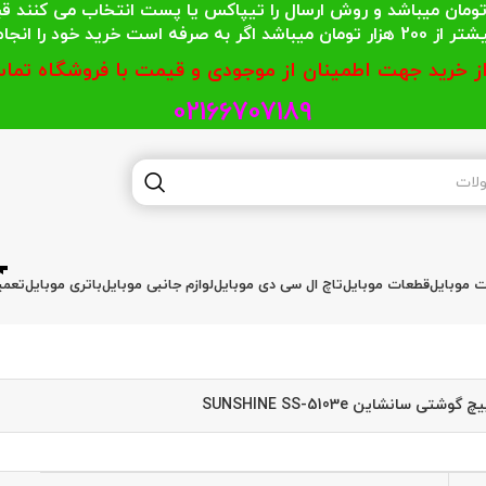
 محترمی که جمع خریدشان کمتر از 200 هزار تومان میباشد و روش ارسال را تیپاکس یا پست
گر به صرفه است خرید خود را انجام دهند.
از خرید جهت اطمینان از موجودی و قیمت با فروشگاه تماس
02166707189
ات موبایل
قطعات موبایل
تاچ ال سی دی موبایل
لوازم جانبی موبایل
باتری موبایل
تعمی
شتی سانشاین SUNSHINE SS-5103e