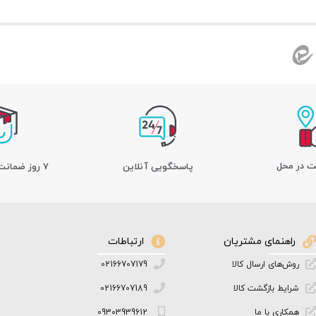
ت در محل
پاسخگویی آنلاین
7 روز ضمانت بازگشت کالا
راهنمای مشتریان
ارتباطات
روش‌های ارسال کالا
02166707179
شرایط بازگشت کالا
02166707189
همکاری با ما
09303939612