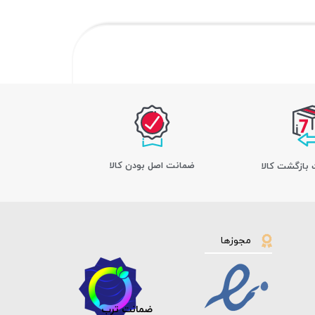
ﺿﻤﺎﻧﺖ اﺻﻞ ﺑﻮدن ﮐﺎﻟﺎ
مجوزها
ضمانت ترب