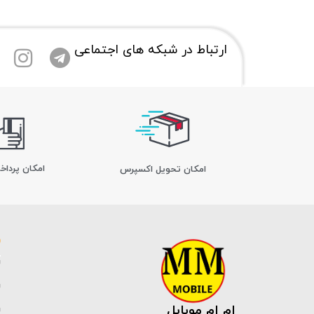
ارتباط در شبکه های اجتماعی
امکان پرداخ
اﻣﮑﺎن ﺗﺤﻮﯾﻞ اﮐﺴﭙﺮس
ام ام موبایل