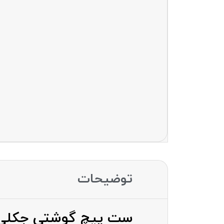
توضیحات
ست پیچ گوشتی جکلی ckly jk-6089 c