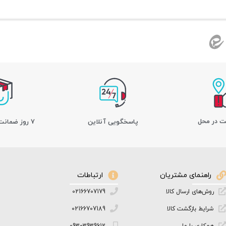
ت در محل
پاسخگویی آنلاین
7 روز ضمانت بازگشت کالا
راهنمای مشتریان
ارتباطات
روش‌های ارسال کالا
02166707179
شرایط بازگشت کالا
02166707189
همکاری با ما
09303939612