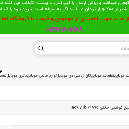
 محترمی که جمع خریدشان کمتر از 200 هزار تومان میباشد و روش ارسال را تیپاکس یا پست
گر به صرفه است خرید خود را انجام دهند.
از خرید جهت اطمینان از موجودی و قیمت با فروشگاه تماس
02166707189
ات موبایل
قطعات موبایل
تاچ ال سی دی موبایل
لوازم جانبی موبایل
باتری موبایل
تعمی
شتی جکلی jackly jk-6089c