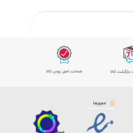
ﺿﻤﺎﻧﺖ اﺻﻞ ﺑﻮدن ﮐﺎﻟﺎ
مجوزها
ضمانت ترب