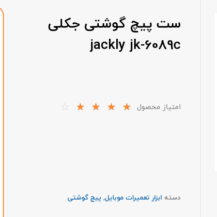
ست پیچ گوشتی جکلی
jackly jk-6089c
☆
☆
☆
☆
☆
امتیاز محصول
دسته
ابزار تعمیرات موبایل
,
پیچ گوشتی