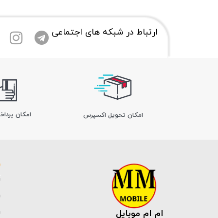
ارتباط در شبکه های اجتماعی
امکان پرداخ
اﻣﮑﺎن ﺗﺤﻮﯾﻞ اﮐﺴﭙﺮس
ام ام موبایل