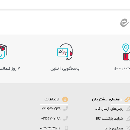
ت در محل
پاسخگویی آنلاین
7 روز ضمانت بازگشت کالا
راهنمای مشتریان
ارتباطات
روش‌های ارسال کالا
02166707179
شرایط بازگشت کالا
02166707189
همکاری با ما
09303939612