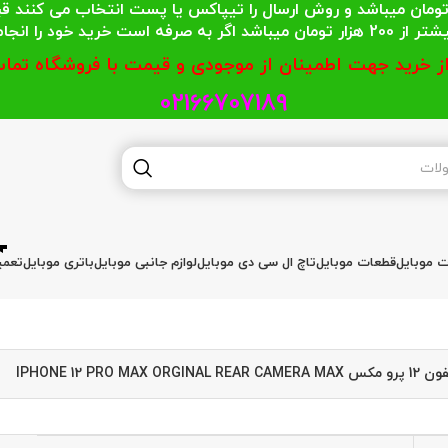
 محترمی که جمع خریدشان کمتر از 200 هزار تومان میباشد و روش ارسال را تیپاکس یا پست
گر به صرفه است خرید خود را انجام دهند.
از خرید جهت اطمینان از موجودی و قیمت با فروشگاه تماس
02166707189
ات موبایل
قطعات موبایل
تاچ ال سی دی موبایل
لوازم جانبی موبایل
باتری موبایل
تعمی
IPHONE 12 PRO M