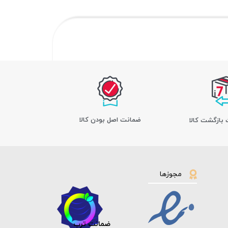
ﺿﻤﺎﻧﺖ اﺻﻞ ﺑﻮدن ﮐﺎﻟﺎ
مجوزها
ضمانت ترب