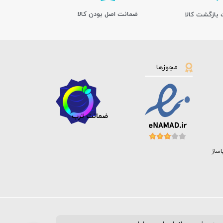
ﺿﻤﺎﻧﺖ اﺻﻞ ﺑﻮدن ﮐﺎﻟﺎ
مجوزها
ضمانت ترب
اساژ