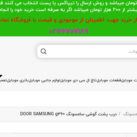
 محترمی که جمع خریدشان کمتر از 200 هزار تومان میباشد و روش ارسال را تیپاکس یا پست
گر به صرفه است خرید خود را انجام دهند.
از خرید جهت اطمینان از موجودی و قیمت با فروشگاه تماس
02166707189
ات موبایل
قطعات موبایل
تاچ ال سی دی موبایل
لوازم جانبی موبایل
باتری موبایل
تعمی
مسونگ
درب پشت گوشی سامسونگ DOOR SAMSUNG g360