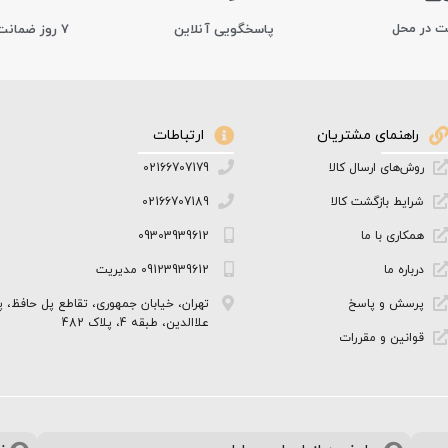
ت در محل
پاسخگویی آنلاین
7 روز ضمانت بازگشت کالا
راهنمای مشتریان
ارتباطات
روش‌های ارسال کالا
02166707179
شرایط بازگشت کالا
02166707189
همکاری با ما
09303939612
درباره ما
09123939612 مدیریت
پرسش و پاسخ
تهران، خیابان جمهوری، تقاطع پل حافظ، پ
علاالدین، طبقه 4، پلاک 482
قوانین و مقررات