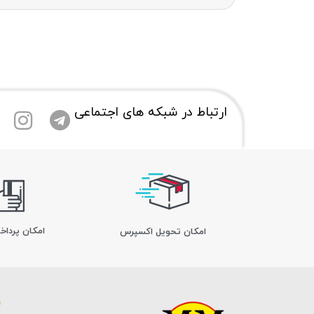
ارتباط در شبکه های اجتماعی
امکان پرداخ
اﻣﮑﺎن ﺗﺤﻮﯾﻞ اﮐﺴﭙﺮس