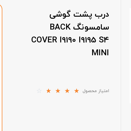
درب پشت گوشی
سامسونگ BACK
COVER I9190 I9195 S4
MINI
☆
☆
☆
☆
☆
امتیاز محصول