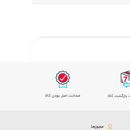
ﺿﻤﺎﻧﺖ اﺻﻞ ﺑﻮدن ﮐﺎﻟﺎ
مجوزها