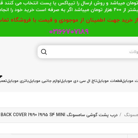
 محترمی که جمع خریدشان کمتر از 200 هزار تومان میباشد و روش ارسال را تیپاکس یا پست
گر به صرفه است خرید خود را انجام دهند.
از خرید جهت اطمینان از موجودی و قیمت با فروشگاه تماس
02166707189
ات موبایل
قطعات موبایل
تاچ ال سی دی موبایل
لوازم جانبی موبایل
باتری موبایل
تعمی
مسونگ
درب پشت گوشی سامسونگ BACK COVER I9190 I9195 S4 MINI