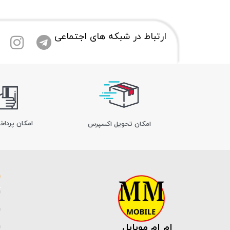
ارتباط در شبکه های اجتماعی
امکان پرداخ
اﻣﮑﺎن ﺗﺤﻮﯾﻞ اﮐﺴﭙﺮس
ام ام موبایل