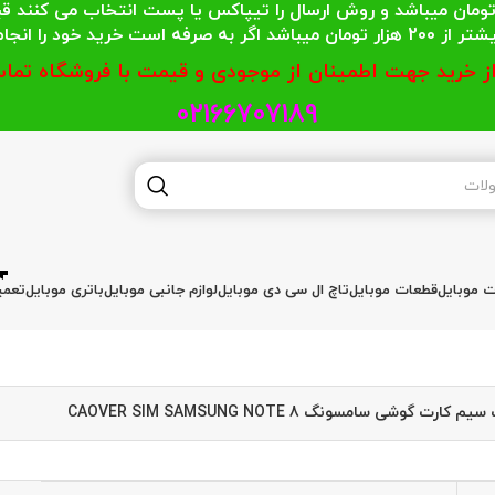
 محترمی که جمع خریدشان کمتر از 200 هزار تومان میباشد و روش ارسال را تیپاکس یا پست
گر به صرفه است خرید خود را انجام دهند.
از خرید جهت اطمینان از موجودی و قیمت با فروشگاه تماس
02166707189
ات موبایل
قطعات موبایل
تاچ ال سی دی موبایل
لوازم جانبی موبایل
باتری موبایل
تعمی
کارت گوشی سامسونگ CAOVER SIM SAMSUNG NOTE 8