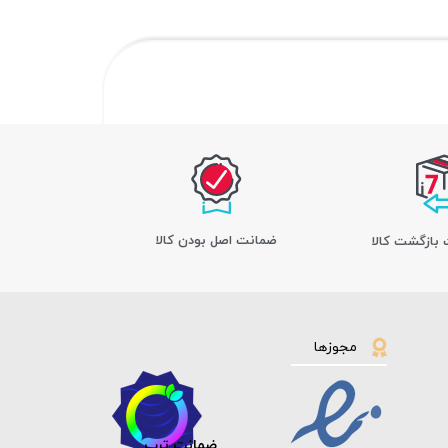
ﺿﻤﺎﻧﺖ اﺻﻞ ﺑﻮدن ﮐﺎﻟﺎ
مجوزها
ضمانت ترب