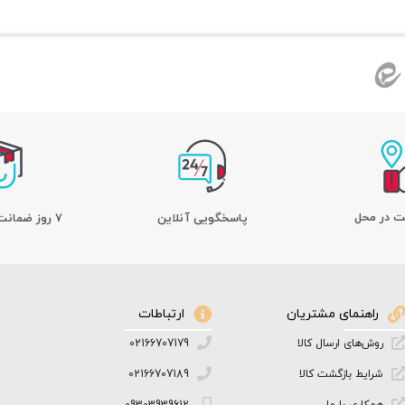
ت در محل
پاسخگویی آنلاین
7 روز ضمانت بازگشت کالا
راهنمای مشتریان
ارتباطات
روش‌های ارسال کالا
02166707179
شرایط بازگشت کالا
02166707189
همکاری با ما
09303939612