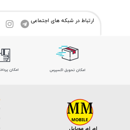
ارتباط در شبکه های اجتماعی
امکان پرداخ
اﻣﮑﺎن ﺗﺤﻮﯾﻞ اﮐﺴﭙﺮس
ام ام موبایل