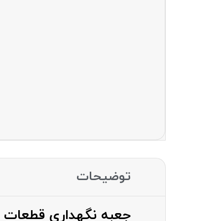
توضیحات
جعبه نگهداری قطعات گوشی سانشاین SS-002