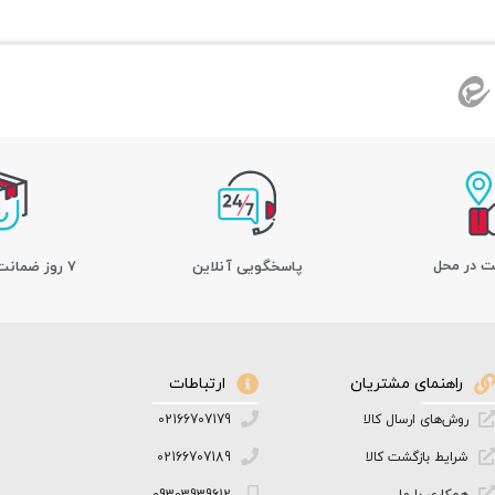
ت در محل
پاسخگویی آنلاین
7 روز ضمانت بازگشت کالا
راهنمای مشتریان
ارتباطات
روش‌های ارسال کالا
02166707179
شرایط بازگشت کالا
02166707189
همکاری با ما
09303939612