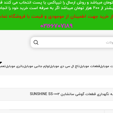
 محترمی که جمع خریدشان کمتر از 200 هزار تومان میباشد و روش ارسال را تیپاکس یا پست
گر به صرفه است خرید خود را انجام دهند.
از خرید جهت اطمینان از موجودی و قیمت با فروشگاه تماس
02166707189
ات موبایل
قطعات موبایل
تاچ ال سی دی موبایل
لوازم جانبی موبایل
باتری موبایل
تعمی
 نگهداری قطعات گوشی سانشاین SUNSHINE SS-002