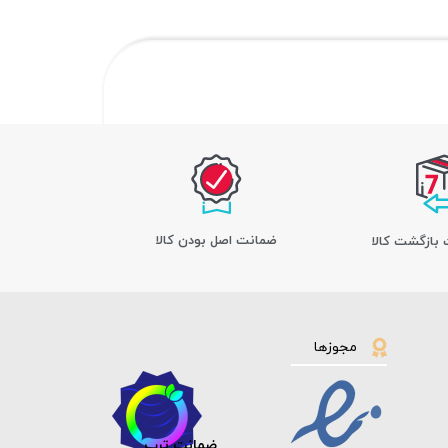
ﺿﻤﺎﻧﺖ اﺻﻞ ﺑﻮدن ﮐﺎﻟﺎ
مجوزها
ضمانت ترب