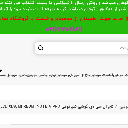
 محترمی که جمع خریدشان کمتر از 200 هزار تومان میباشد و روش ارسال را تیپاکس یا پست
گر به صرفه است خرید خود را انجام دهند.
از خرید جهت اطمینان از موجودی و قیمت با فروشگاه تماس
02166707189
ات موبایل
قطعات موبایل
تاچ ال سی دی موبایل
لوازم جانبی موبایل
باتری موبایل
تعمی
ئومی
تاچ ال سی دی گوشی شیائومی LCD XIAOMI REDMI NOTE 8 PRO