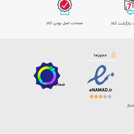
ﺿﻤﺎﻧﺖ اﺻﻞ ﺑﻮدن ﮐﺎﻟﺎ
مجوزها
ضمانت ترب
اساژ