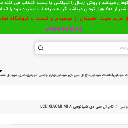
 محترمی که جمع خریدشان کمتر از 200 هزار تومان میباشد و روش ارسال را تیپاکس یا پست
گر به صرفه است خرید خود را انجام دهند.
از خرید جهت اطمینان از موجودی و قیمت با فروشگاه تماس
02166707189
ات موبایل
قطعات موبایل
تاچ ال سی دی موبایل
لوازم جانبی موبایل
باتری موبایل
تعمی
ئومی
تاچ ال سی دی شیائومی LCD XIAOMI MI 8