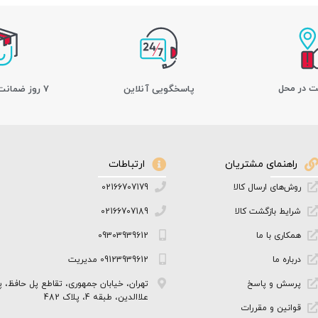
ت در محل
پاسخگویی آنلاین
7 روز ضمانت بازگشت کالا
راهنمای مشتریان
ارتباطات
روش‌های ارسال کالا
02166707179
شرایط بازگشت کالا
02166707189
همکاری با ما
09303939612
درباره ما
09123939612 مدیریت
پرسش و پاسخ
تهران، خیابان جمهوری، تقاطع پل حافظ، پ
علاالدین، طبقه 4، پلاک 482
قوانین و مقررات