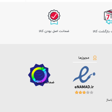
ﺿﻤﺎﻧﺖ اﺻﻞ ﺑﻮدن ﮐﺎﻟﺎ
مجوزها
ضمانت ترب
اساژ