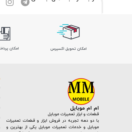
امکان پرداخ
اﻣﮑﺎن ﺗﺤﻮﯾﻞ اﮐﺴﭙﺮس
ام ام موبایل
قطعات و ابزار تعمیرات موبایل
با دو دهه تجربه در فروش ابزار و قطعات تعمیرات
موبایل و خدمات تعمیرات موبایل یکی از بهترین و