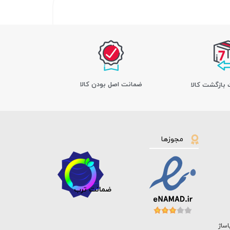
ﺿﻤﺎﻧﺖ اﺻﻞ ﺑﻮدن ﮐﺎﻟﺎ
مجوزها
ضمانت ترب
اساژ