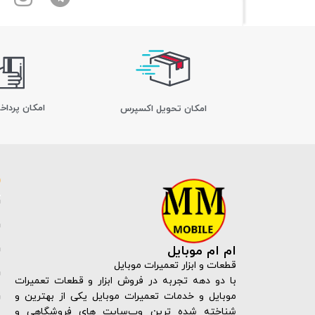
امکان پرداخ
اﻣﮑﺎن ﺗﺤﻮﯾﻞ اﮐﺴﭙﺮس
ام ام موبایل
قطعات و ابزار تعمیرات موبایل
با دو دهه تجربه در فروش ابزار و قطعات تعمیرات
موبایل و خدمات تعمیرات موبایل یکی از بهترین و
شناخته شده ترین وب‌سایت های فروشگاهی و