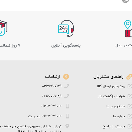
ت در محل
پاسخگویی آنلاین
7 روز ضمانت بازگشت کالا
راهنمای مشتریان
ارتباطات
روش‌های ارسال کالا
02166707179
شرایط بازگشت کالا
02166707189
همکاری با ما
09303939612
درباره ما
09123939612 مدیریت
پرسش و پاسخ
تهران، خیابان جمهوری، تقاطع پل حافظ، پ