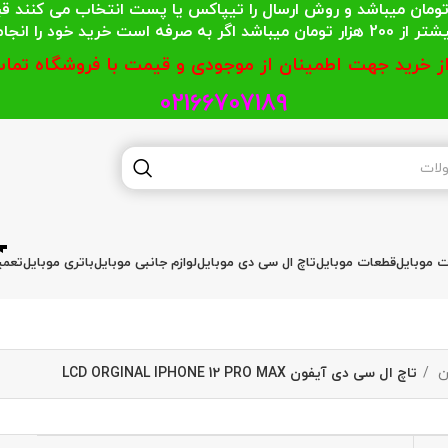
 محترمی که جمع خریدشان کمتر از 200 هزار تومان میباشد و روش ارسال را تیپاکس یا پست
گر به صرفه است خرید خود را انجام دهند.
از خرید جهت اطمینان از موجودی و قیمت با فروشگاه تماس
02166707189
ات موبایل
قطعات موبایل
تاچ ال سی دی موبایل
لوازم جانبی موبایل
باتری موبایل
تعمی
ن
تاچ ال سی دی آیفون LCD ORGINAL IPHONE 12 PRO MAX