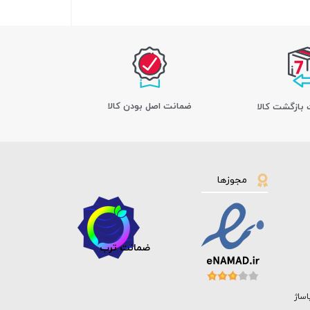
ﺿﻤﺎﻧﺖ اﺻﻞ ﺑﻮدن ﮐﺎﻟﺎ
مجوزها
ضمانت ترب
اساژ