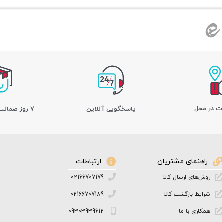
ت در محل
پاسخگویی آنلاین
7 روز ضمانت بازگشت کالا
راهنمای مشتریان
ارتباطات
روش‌های ارسال کالا
02166707179
شرایط بازگشت کالا
02166707189
همکاری با ما
09303939612