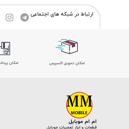
ارتباط در شبکه های اجتماعی
امکان پرداخ
اﻣﮑﺎن ﺗﺤﻮﯾﻞ اﮐﺴﭙﺮس
ام ام موبایل
قطعات و ابزار تعمیرات موبایل