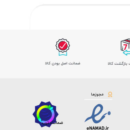
ﺿﻤﺎﻧﺖ اﺻﻞ ﺑﻮدن ﮐﺎﻟﺎ
مجوزها
ضمانت ترب