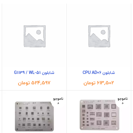
شابلون CPU AD06
شابلون G1139 / WL-51
تومان
تومان
ناموجو
ناموجو
د
د