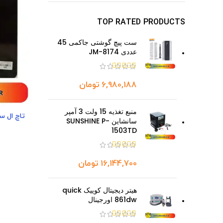
TOP RATED PRODUCTS
ست پیچ گوشتی جاکمی 45
عددی JM-8174
تومان
منبع تغذیه 15 ولت 3 آمپر
سانشاین SUNSHINE P-
1503TD
تومان
هیتر دیجیتال کوییک quick
861dw اورجینال