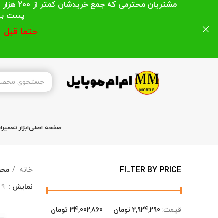
مشتریان
پست بیشتر از 200 هزار تومان میباشد ا
حتما قبل 
صفحه اصلی
ابزار تعمیر
FILTER BY PRICE
خانه
محص
نمایش
9
قیمت:
2,924,290 تومان
—
34,002,860 تومان