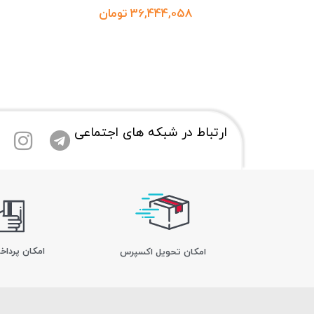
تومان
ارتباط در شبکه های اجتماعی
امکان پرداخ
اﻣﮑﺎن ﺗﺤﻮﯾﻞ اﮐﺴﭙﺮس