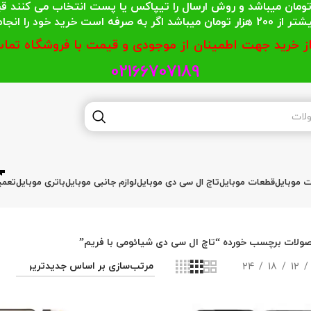
 محترمی که جمع خریدشان کمتر از 200 هزار تومان میباشد و روش ارسال را تیپاکس یا پست
گر به صرفه است خرید خود را انجام دهند.
از خرید جهت اطمینان از موجودی و قیمت با فروشگاه تماس
02166707189
ات موبایل
قطعات موبایل
تاچ ال سی دی موبایل
لوازم جانبی موبایل
باتری موبایل
تعمی
ولات برچسب خورده “تاچ ال سی دی شیائومی با فریم”
24
18
12