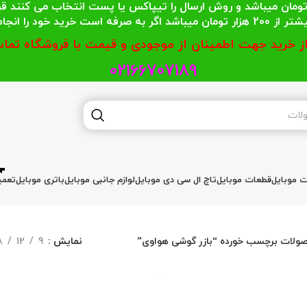
 محترمی که جمع خریدشان کمتر از 200 هزار تومان میباشد و روش ارسال را تیپاکس یا پست
گر به صرفه است خرید خود را انجام دهند.
از خرید جهت اطمینان از موجودی و قیمت با فروشگاه تماس
02166707189
ات موبایل
قطعات موبایل
تاچ ال سی دی موبایل
لوازم جانبی موبایل
باتری موبایل
تعمی
ولات برچسب خورده “بازر گوشی هواوی”
نمایش
9
12
8