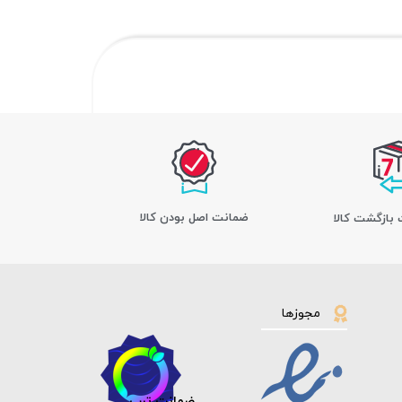
ﺿﻤﺎﻧﺖ اﺻﻞ ﺑﻮدن ﮐﺎﻟﺎ
مجوزها
ضمانت ترب