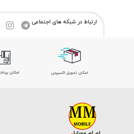
ارتباط در شبکه های اجتماعی
امکان پرداخ
اﻣﮑﺎن ﺗﺤﻮﯾﻞ اﮐﺴﭙﺮس
ام ام موبایل