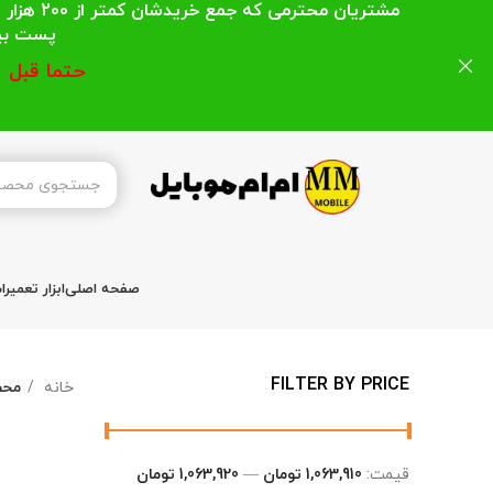
مشتریان
پست بیشتر از 200 هزار تومان میباشد ا
حتما قبل 
صفحه اصلی
ابزار تعمیر
FILTER BY PRICE
خانه
محص
قیمت:
1,063,910 تومان
—
1,063,920 تومان