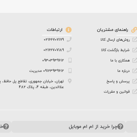
راهنمای مشتریان
ارتباطات
روش‌های ارسال کالا
02166707179
شرایط بازگشت کالا
02166707189
همکاری با ما
09303939612
درباره ما
09123939612 مدیریت
پرسش و پاسخ
تهران، خیابان جمهوری، تقاطع پل حافظ، پ
علاالدین، طبقه 4، پلاک 482
قوانین و مقررات
چرا خرید از ام ام موبایل
خر