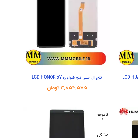
LCD HUAWEI Y5 p
تاچ ال سی دی هواوی LCD HONOR x7
تومان
ناموجو
د
مشکی