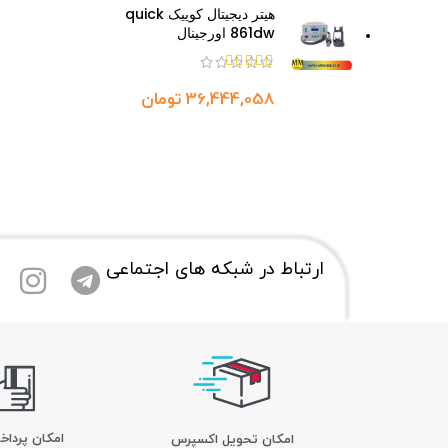
هیتر دیجیتال کوییک quick
861dw اورجینال
تومان
ارتباط در شبکه های اجتماعی
امکان پرداخ
اﻣﮑﺎن ﺗﺤﻮﯾﻞ اﮐﺴﭙﺮس