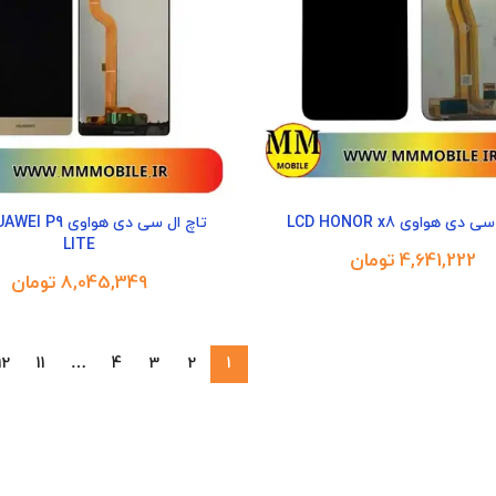
دی هواوی LCD HONOR x8
تاچ ال سی دی هواوی
LITE
تومان
تومان
12
11
…
4
3
2
1