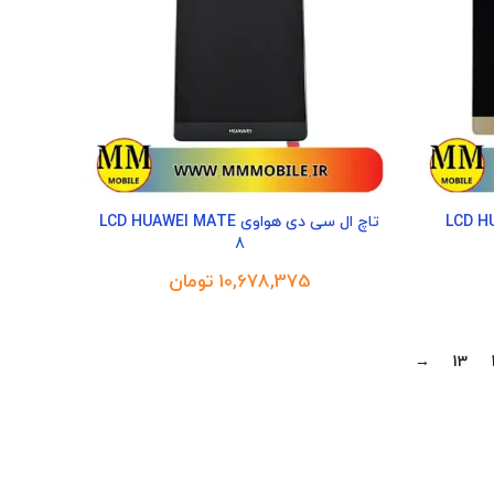
 LCD HUAWEI P9
تاچ ال سی دی هواوی LCD HUAWEI MATE
8
تومان
→
13