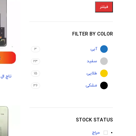
فیلتر
FILTER BY COLOR
آبی
3
سفید
23
طلایی
15
مشکی
36
STOCK STATUS
حراج