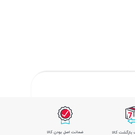
ﺿﻤﺎﻧﺖ اﺻﻞ ﺑﻮدن ﮐﺎﻟﺎ