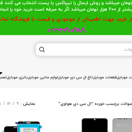
 محترمی که جمع خریدشان کمتر از 200 هزار تومان میباشد و روش ارسال را تیپاکس یا پست
گر به صرفه است خرید خود را انجام دهند.
از خرید جهت اطمینان از موجودی و قیمت با فروشگاه تماس
02166707189
ات موبایل
قطعات موبایل
تاچ ال سی دی موبایل
لوازم جانبی موبایل
باتری موبایل
تعمی
ولات برچسب خورده “ال سی دی هواوی”
نمایش
9
12
8