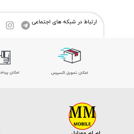
ارتباط در شبکه های اجتماعی
امکان پرداخ
اﻣﮑﺎن ﺗﺤﻮﯾﻞ اﮐﺴﭙﺮس
ام ام موبایل