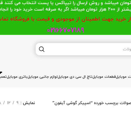
 محترمی که جمع خریدشان کمتر از 200 هزار تومان میباشد و روش ارسال را تیپاکس یا پست
گر به صرفه است خرید خود را انجام دهند.
از خرید جهت اطمینان از موجودی و قیمت با فروشگاه تماس
02166707189
ات موبایل
قطعات موبایل
تاچ ال سی دی موبایل
لوازم جانبی موبایل
باتری موبایل
تعمی
ولات برچسب خورده “اسپیکر گوشی آیفون”
نمایش
9
12
8