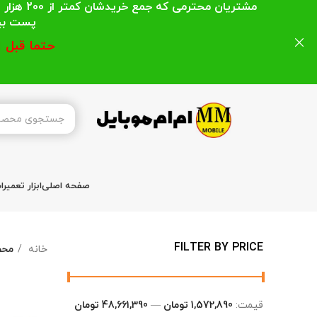
مشتریان
پست بیشتر از 200 هزار تومان میباشد ا
حتما قبل 
صفحه اصلی
ابزار تعمیر
FILTER BY PRICE
خانه
محص
قیمت:
1,572,890 تومان
—
48,661,390 تومان