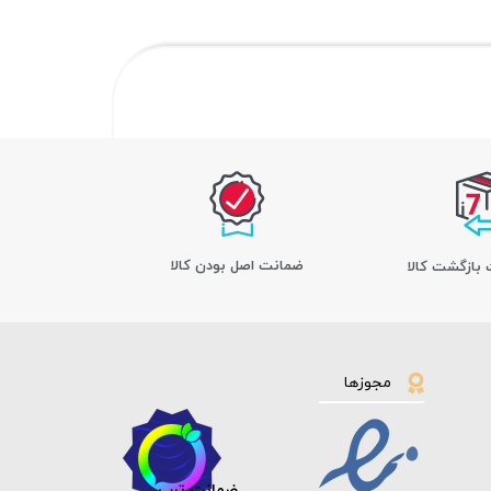
ﺿﻤﺎﻧﺖ اﺻﻞ ﺑﻮدن ﮐﺎﻟﺎ
مجوزها
ضمانت ترب